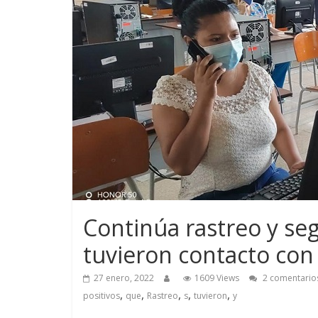
Continúa rastreo y se
tuvieron contacto con
27 enero, 2022
1609 Views
2 comentario
,
,
,
,
,
positivos
que
Rastreo
s
tuvieron
y