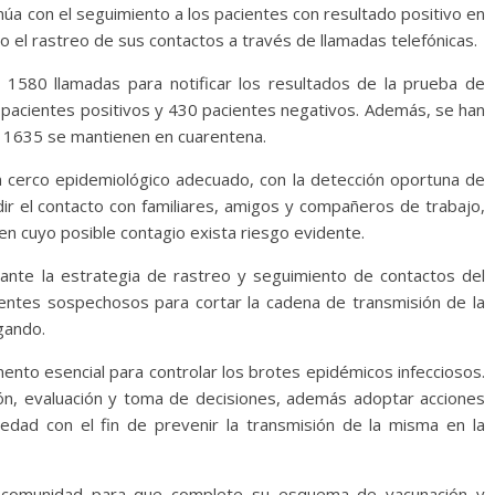
núa con el seguimiento a los pacientes con resultado positivo en
 el rastreo de sus contactos a través de llamadas telefónicas.
 1580 llamadas para notificar los resultados de la prueba de
 pacientes positivos y 430 pacientes negativos. Además, se han
s 1635 se mantienen en cuarentena.
un cerco epidemiológico adecuado, con la detección oportuna de
ir el contacto con familiares, amigos y compañeros de trabajo,
en cuyo posible contagio exista riesgo evidente.
ante la estrategia de rastreo y seguimiento de contactos del
cientes sospechosos para cortar la cadena de transmisión de la
gando.
mento esencial para controlar los brotes epidémicos infecciosos.
ción, evaluación y toma de decisiones, además adoptar acciones
edad con el fin de prevenir la transmisión de la misma en la
 la comunidad para que complete su esquema de vacunación y