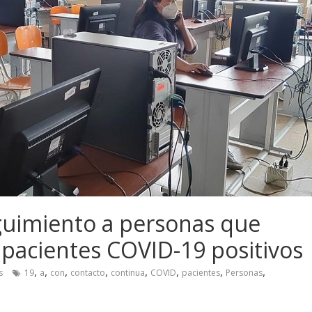
guimiento a personas que
 pacientes COVID-19 positivos
,
,
,
,
,
,
,
,
s
19
a
con
contacto
continua
COVID
pacientes
Personas