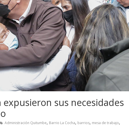
 expusieron sus necesidades
jo
,
,
,
,
Administración Quitumbe
Barrio La Cocha
barrios
mesa de trabajo