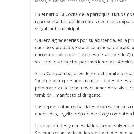
,
,
,
,
mesas
municipio
necesidades
trabajo
Turubamba
En el barrio La Cocha de la parroquia Turubamba 
representantes de diferentes sectores, expusie
su gabinete municipal.
“Quiero agradecerles por su asistencia, es la pr
querido y olvidado. Esta es una mesa de trabajo
encontrar soluciones”, expresó el alcalde de Qu
visitaron este sector perteneciente a la Admini
Elicio Catucuamba, presidente del comité barrial 
“queremos expresarle las necesidades de esta p
primera vez que tenemos el honor de la vista de
también”, manifestó el dirigente.
Los representantes barriales expresaron sus req
quebradas, legalización de barrios y combate a l
Las inquietudes y necesidades fueron solventad
Se expusieron los trabajos y prioridades que se 