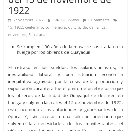
1922
8 noviembre, 2022
3200 Views
0 Comments
,
,
,
,
,
,
,
,
,
15
1922
centenario
conmemora
Cultura
de
del
El
La
,
noviembre
Secretaria
Se cumplen 100 años de la masacre suscitada en la
huelga por los obreros de Guayaquil
El retraso en los sueldos, los salarios injustos, la
inestabilidad laboral y una situación económica
inequitativa agravada por la crisis de la producción y
exportación cacaotera fue el punto de quiebre para que
los obreros de la ciudad de Guayaquil se declaren en
huelga y salgan a las calles el 15 de noviembre de 1922,
esto incomodó a las autoridades y gobernantes de la
época. Y, sin acceso a una solución adecuada que
solvente las necesidades de los manifestantes, el
ejército ecuatoriano se enfrentó a un pueblo