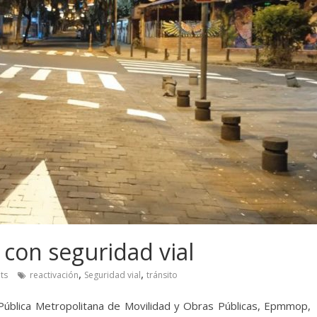
a con seguridad vial
,
,
ts
reactivación
Seguridad vial
tránsito
 Pública Metropolitana de Movilidad y Obras Públicas, Epmmop,