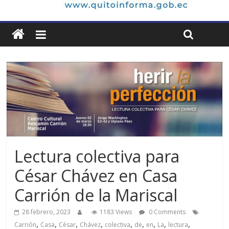
Lectura colectiva para
César Chávez en Casa
Carrión de la Mariscal
28 febrero, 2023
1183 Views
0 Comments
,
,
,
,
,
,
,
,
,
Carrión
Casa
César
Chávez
colectiva
de
en
La
lectura