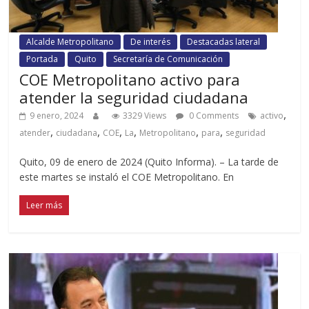
Alcalde Metropolitano
De interés
Destacadas lateral
Portada
Quito
Secretaría de Comunicación
COE Metropolitano activo para
atender la seguridad ciudadana
,
9 enero, 2024
3329 Views
0 Comments
activo
,
,
,
,
,
,
atender
ciudadana
COE
La
Metropolitano
para
seguridad
Quito, 09 de enero de 2024 (Quito Informa). – La tarde de
este martes se instaló el COE Metropolitano. En
Leer más