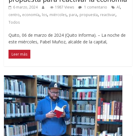
,
6 marzo, 2024
1987 Views
1 comentario
Al
,
,
,
,
,
,
,
centro
economía
los
miércoles
para
propuesta
reactivar
Todos
Quito, 06 de marzo de 2024 (Quito Informa). – La noche de
este miércoles, Pabel Muñoz, alcalde de la capital,
Leer más