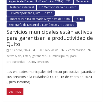
Agencia de Desarrollo Económico CONQUITO
De interés
Destacadas lateral
E P Metropolitana de Rastro
E P Metropolitana Quito Turismo
Empresa Pública Mercado Mayorista de Quito
Quito
Secretaría de Desarrollo Económico y Productivo
Servicios municipales están activos
para garantizar la productividad de
Quito
16 enero, 2024
1825 Views
2 comentarios
,
,
,
,
,
,
,
activos
de
Están
garantizar
La
municipales
para
,
,
productividad
Quito
servicios
Las entidades municipales del sector productivo garantizan
sus servicios a la ciudadanía Quito, 16 de enero de 2024
(Quito Informa).
Leer más