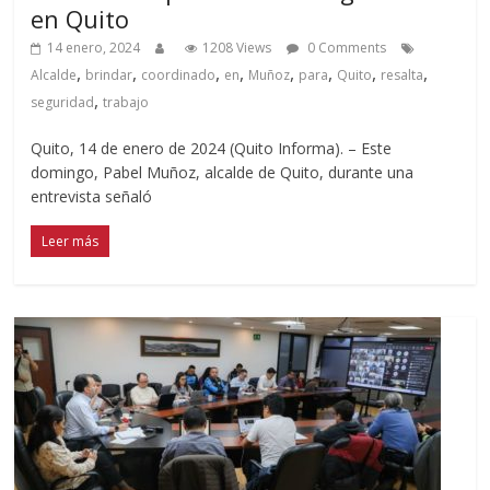
en Quito
14 enero, 2024
1208 Views
0 Comments
,
,
,
,
,
,
,
,
Alcalde
brindar
coordinado
en
Muñoz
para
Quito
resalta
,
seguridad
trabajo
Quito, 14 de enero de 2024 (Quito Informa). – Este
domingo, Pabel Muñoz, alcalde de Quito, durante una
entrevista señaló
Leer más