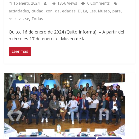
16 enero, 2024
1356 Views
0 Comments
,
,
,
,
,
,
,
,
,
,
actividades
ciudad
con
de
edades
El
La
Las
Museo
para
,
,
reactiva
se
Todas
Quito, 16 de enero de 2024 (Quito Informa). – A partir del
miércoles 17 de enero, el Museo de la
Leer más