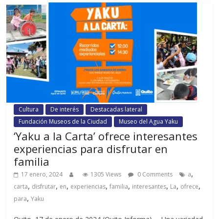
Cultura
De interés
Destacadas lateral
Fundación Museos de la Ciudad
Museo del Agua Yaku
‘Yaku a la Carta’ ofrece interesantes
experiencias para disfrutar en
familia
,
17 enero, 2024
1305 Views
0 Comments
a
,
,
,
,
,
,
,
,
carta
disfrutar
en
experiencias
familia
interesantes
La
ofrece
,
para
Yaku