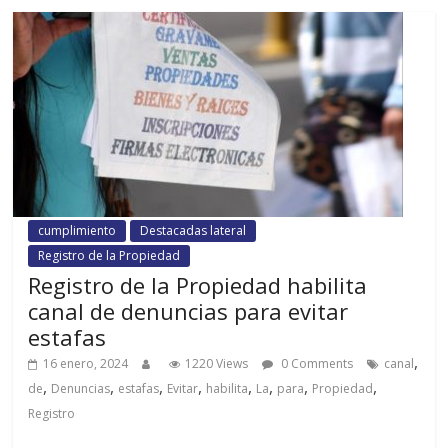
cumplimiento
Destacadas lateral
Registro de la Propiedad
Registro de la Propiedad habilita
canal de denuncias para evitar
estafas
,
16 enero, 2024
1220 Views
0 Comments
canal
,
,
,
,
,
,
,
,
de
Denuncias
estafas
Evitar
habilita
La
para
Propiedad
Registro