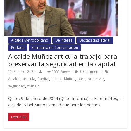
Alcalde Metropolitano
De interés
Destacadas lateral
Portada
Secretaría de Comunicación
Alcalde Muñoz articula trabajo para
preservar la seguridad en la capital
9 enero, 2024
1551 Views
0 Comments
,
,
,
,
,
,
,
,
Alcalde
articula
Capital
en
La
Muñoz
para
preservar
,
seguridad
trabajo
Quito, 9 de enero de 2024 (Quito Informa). – Este martes, el
alcalde Pabel Muñoz señaló que ante los hechos
Leer más