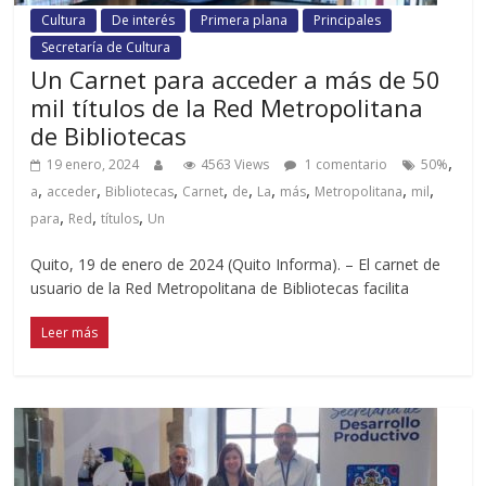
Cultura
De interés
Primera plana
Principales
Secretaría de Cultura
Un Carnet para acceder a más de 50
mil títulos de la Red Metropolitana
de Bibliotecas
,
19 enero, 2024
4563 Views
1 comentario
50%
,
,
,
,
,
,
,
,
,
a
acceder
Bibliotecas
Carnet
de
La
más
Metropolitana
mil
,
,
,
para
Red
títulos
Un
Quito, 19 de enero de 2024 (Quito Informa). – El carnet de
usuario de la Red Metropolitana de Bibliotecas facilita
Leer más