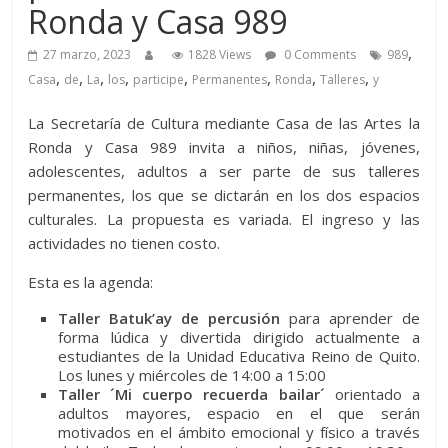
Ronda y Casa 989
,
27 marzo, 2023
1828 Views
0 Comments
989
,
,
,
,
,
,
,
,
Casa
de
La
los
participe
Permanentes
Ronda
Talleres
y
La Secretaría de Cultura mediante Casa de las Artes la
Ronda y Casa 989 invita a niños, niñas, jóvenes,
adolescentes, adultos a ser parte de sus talleres
permanentes, los que se dictarán en los dos espacios
culturales. La propuesta es variada. El ingreso y las
actividades no tienen costo.
Esta es la agenda:
Taller Batuk’ay de percusión
para aprender de
forma lúdica y divertida dirigido actualmente a
estudiantes de la Unidad Educativa Reino de Quito.
Los lunes y miércoles de 14:00 a 15:00
Taller ´Mi cuerpo recuerda bailar´
orientado a
adultos mayores, espacio en el que serán
motivados en el ámbito emocional y físico a través