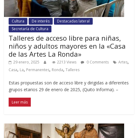
Cultura
De interés
Destacadas lateral
Secretaría de Cultura
Talleres de acceso libre para niñas,
niños y adultos mayores en la «Casa
de las Artes La Ronda»
,
29 enero, 2025
2213 Views
0 Comments
Artes
,
,
,
,
Casa
La
Permanentes
Ronda
Talleres
Estas propuestas son de acceso libre y dirigidas a diferentes
grupos etarios 29 de enero de 2025, (Quito Informa). –
Leer más