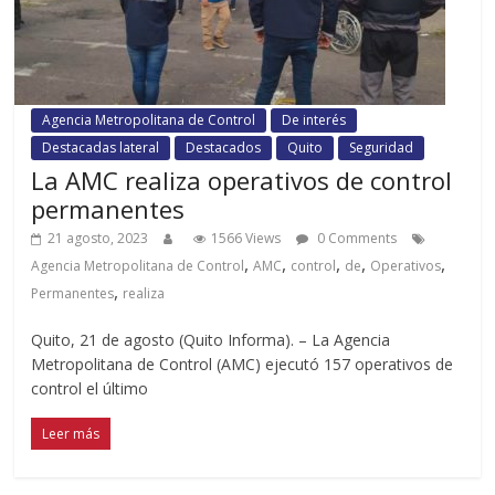
Agencia Metropolitana de Control
De interés
Destacadas lateral
Destacados
Quito
Seguridad
La AMC realiza operativos de control
permanentes
21 agosto, 2023
1566 Views
0 Comments
,
,
,
,
,
Agencia Metropolitana de Control
AMC
control
de
Operativos
,
Permanentes
realiza
Quito, 21 de agosto (Quito Informa). – La Agencia
Metropolitana de Control (AMC) ejecutó 157 operativos de
control el último
Leer más