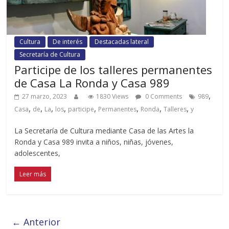
Cultura
De interés
Destacadas lateral
Secretaría de Cultura
Participe de los talleres permanentes
de Casa La Ronda y Casa 989
,
27 marzo, 2023
1830 Views
0 Comments
989
,
,
,
,
,
,
,
,
Casa
de
La
los
participe
Permanentes
Ronda
Talleres
y
La Secretaría de Cultura mediante Casa de las Artes la
Ronda y Casa 989 invita a niños, niñas, jóvenes,
adolescentes,
Leer más
← Anterior