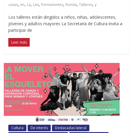
,
,
,
,
,
,
,
casas
en
La
Las
Permanentes
Ronda
Talleres
y
Los talleres están dirigidos a niños, niñas, adolescentes,
jóvenes y adultos mayores La Secretaría de Cultura invita a
participar de
Leer más
Cultura
De interés
Destacadas lateral