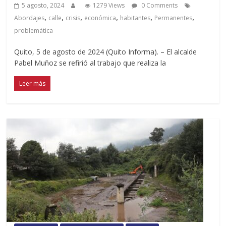
5 agosto, 2024
1279 Views
0 Comments
,
,
,
,
,
,
Abordajes
calle
crisis
económica
habitantes
Permanentes
problemática
Quito, 5 de agosto de 2024 (Quito Informa). – El alcalde
Pabel Muñoz se refirió al trabajo que realiza la
Leer más