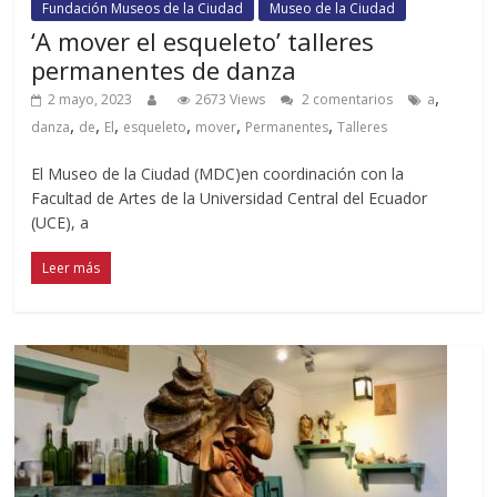
Fundación Museos de la Ciudad
Museo de la Ciudad
‘A mover el esqueleto’ talleres
permanentes de danza
,
2 mayo, 2023
2673 Views
2 comentarios
a
,
,
,
,
,
,
danza
de
El
esqueleto
mover
Permanentes
Talleres
El Museo de la Ciudad (MDC)en coordinación con la
Facultad de Artes de la Universidad Central del Ecuador
(UCE), a
Leer más