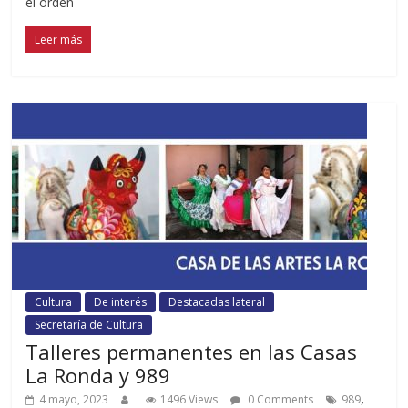
el orden
Leer más
Cultura
De interés
Destacadas lateral
Secretaría de Cultura
Talleres permanentes en las Casas
La Ronda y 989
,
4 mayo, 2023
1496 Views
0 Comments
989