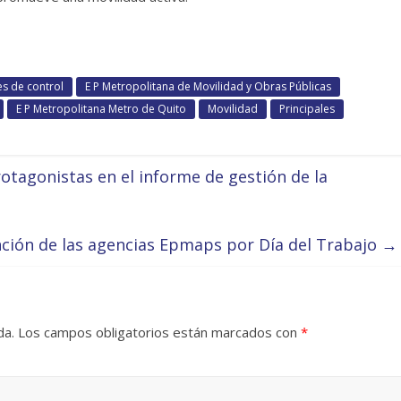
s de control
E P Metropolitana de Movilidad y Obras Públicas
E P Metropolitana Metro de Quito
Movilidad
Principales
otagonistas en el informe de gestión de la
nción de las agencias Epmaps por Día del Trabajo
→
da.
Los campos obligatorios están marcados con
*