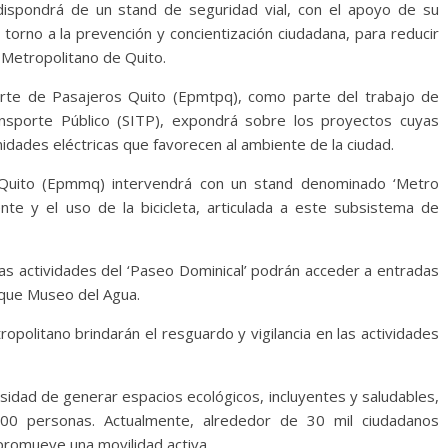
dispondrá de un stand de seguridad vial, con el apoyo de su
 torno a la prevención y concientización ciudadana, para reducir
to Metropolitano de Quito.
rte de Pasajeros Quito (Epmtpq), como parte del trabajo de
ansporte Público (SITP), expondrá sobre los proyectos cuyas
nidades eléctricas que favorecen al ambiente de la ciudad.
Quito (Epmmq) intervendrá con un stand denominado ‘Metro
te y el uso de la bicicleta, articulada a este subsistema de
tas actividades del ‘Paseo Dominical’ podrán acceder a entradas
rque Museo del Agua.
politano brindarán el resguardo y vigilancia en las actividades
cesidad de generar espacios ecológicos, incluyentes y saludables,
000 personas. Actualmente, alrededor de 30 mil ciudadanos
promueve una movilidad activa.