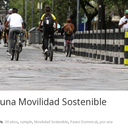
 una Movilidad Sostenible
,
,
,
,
20 años
cumple
Movilidad Sostenible
Paseo Dominical
por una