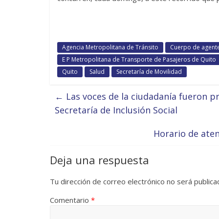
Agencia Metropolitana de Tránsito
Cuerpo de agente
E P Metropolitana de Transporte de Pasajeros de Quito
Quito
Salud
Secretaría de Movilidad
←
Las voces de la ciudadanía fueron pr
Secretaría de Inclusión Social
Horario de ate
Deja una respuesta
Tu dirección de correo electrónico no será publica
Comentario
*