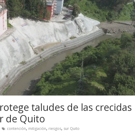
otege taludes de las crecidas
r de Quito
,
,
,
contención
mitigación
riesgos
sur Quito