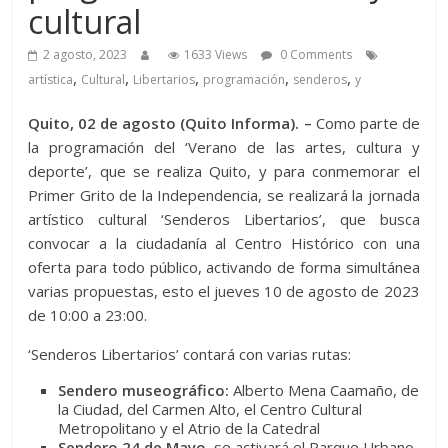
cultural
2 agosto, 2023
1633 Views
0 Comments
,
,
,
,
,
artística
Cultural
Libertarios
programación
senderos
y
Quito, 02 de agosto (Quito Informa). –
Como parte de
la programación del ‘Verano de las artes, cultura y
deporte’, que se realiza Quito, y para conmemorar el
Primer Grito de la Independencia, se realizará la jornada
artístico cultural ‘Senderos Libertarios’, que busca
convocar a la ciudadanía al Centro Histórico con una
oferta para todo público, activando de forma simultánea
varias propuestas, esto el jueves 10 de agosto de 2023
de 10:00 a 23:00.
‘Senderos Libertarios’ contará con varias rutas:
Sendero museográfico:
Alberto Mena Caamaño, de
la Ciudad, del Carmen Alto, el Centro Cultural
Metropolitano y el Atrio de la Catedral
Sendero 24 de Mayo,
se activará el Parque Urbano