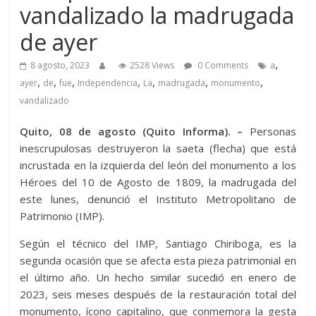
vandalizado la madrugada
de ayer
,
8 agosto, 2023
2528 Views
0 Comments
a
,
,
,
,
,
,
,
ayer
de
fue
Independencia
La
madrugada
monumento
vandalizado
Quito, 08 de agosto (Quito Informa). –
Personas
inescrupulosas destruyeron la saeta (flecha) que está
incrustada en la izquierda del león del monumento a los
Héroes del 10 de Agosto de 1809, la madrugada del
este lunes, denunció el Instituto Metropolitano de
Patrimonio (IMP).
Según el técnico del IMP, Santiago Chiriboga, es la
segunda ocasión que se afecta esta pieza patrimonial en
el último año. Un hecho similar sucedió en enero de
2023, seis meses después de la restauración total del
monumento, ícono capitalino, que conmemora la gesta