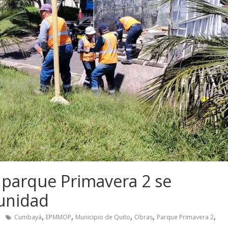
 parque Primavera 2 se
munidad
,
,
,
,
,
Cumbayá
EPMMOP
Municipio de Quito
Obras
Parque Primavera 2