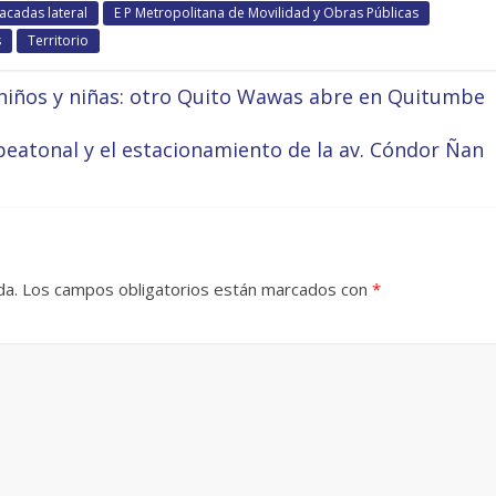
acadas lateral
E P Metropolitana de Movilidad y Obras Públicas
s
Territorio
niños y niñas: otro Quito Wawas abre en Quitumbe
peatonal y el estacionamiento de la av. Cóndor Ñan
da.
Los campos obligatorios están marcados con
*