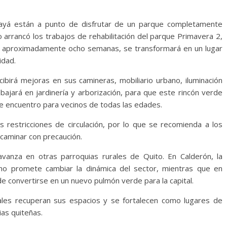
bayá están a punto de disfrutar de un parque completamente
 arrancó los trabajos de rehabilitación del parque Primavera 2,
n aproximadamente ocho semanas, se transformará en un lugar
idad.
ibirá mejoras en sus camineras, mobiliario urbano, iluminación
ajará en jardinería y arborización, para que este rincón verde
e encuentro para vecinos de todas las edades.
s restricciones de circulación, por lo que se recomienda a los
 caminar con precaución.
vanza en otras parroquias rurales de Quito. En Calderón, la
no promete cambiar la dinámica del sector, mientras que en
e convertirse en un nuevo pulmón verde para la capital.
rales recuperan sus espacios y se fortalecen como lugares de
ias quiteñas.