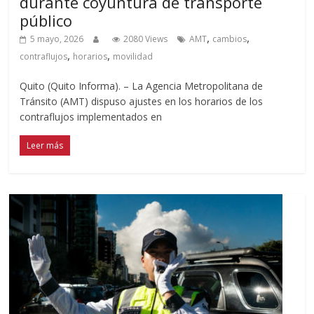
durante coyuntura de transporte
público
,
,
5 mayo, 2026
2080 Views
AMT
cambios
,
,
contraflujos
horarios
movilidad
Quito (Quito Informa). – La Agencia Metropolitana de
Tránsito (AMT) dispuso ajustes en los horarios de los
contraflujos implementados en
Leer más