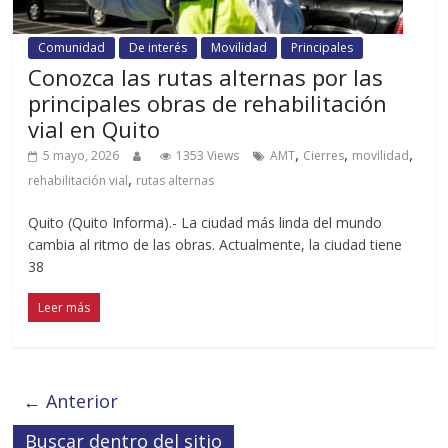
Comunidad
De interés
Movilidad
Principales
Conozca las rutas alternas por las
principales obras de rehabilitación
vial en Quito
,
,
,
5 mayo, 2026
1353 Views
AMT
Cierres
movilidad
,
rehabilitación vial
rutas alternas
Quito (Quito Informa).- La ciudad más linda del mundo
cambia al ritmo de las obras. Actualmente, la ciudad tiene
38
Leer más
← Anterior
Buscar dentro del sitio