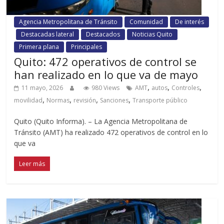
Agencia Metropolitana de Tránsito
Comunidad
De interés
Destacadas lateral
Destacados
Noticias Quito
Primera plana
Principales
Quito: 472 operativos de control se
han realizado en lo que va de mayo
,
,
,
11 mayo, 2026
980 Views
AMT
autos
Controles
,
,
,
,
movilidad
Normas
revisión
Sanciones
Transporte público
Quito (Quito Informa). – La Agencia Metropolitana de
Tránsito (AMT) ha realizado 472 operativos de control en lo
que va
Leer más