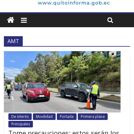
AMT
De interés
Movilidad
Portada
Primera plana
Principales
Tome precauciones: estos serán los