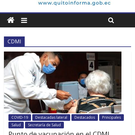
CDMI
COVID-19
Destacadas lateral
Destacados
Principales
Salud
Secretaría de Salud
Punto de vacunación en el CDMI