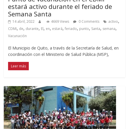
estará activo durante el feriado de
Semana Santa
,
14 abril, 2022
4669 Views
0 Comments
activo
,
,
,
,
,
,
,
,
,
,
CDMI
de
durante
El
en
estará
feriado
punto
Santa
semana
Vacunación
El Municipio de Quito, a través de la Secretaría de Salud, en
coordinación con el Ministerio de Salud Pública (MSP),
Leer más