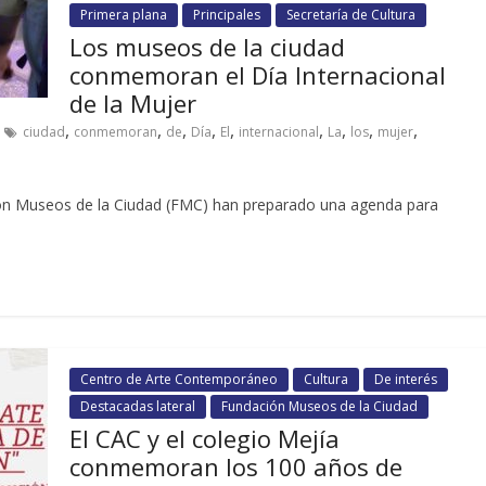
Primera plana
Principales
Secretaría de Cultura
Los museos de la ciudad
conmemoran el Día Internacional
de la Mujer
,
,
,
,
,
,
,
,
,
ciudad
conmemoran
de
Día
El
internacional
La
los
mujer
ión Museos de la Ciudad (FMC) han preparado una agenda para
Centro de Arte Contemporáneo
Cultura
De interés
Destacadas lateral
Fundación Museos de la Ciudad
El CAC y el colegio Mejía
conmemoran los 100 años de