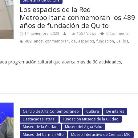
Secretaría de Cultura
Los espacios de la Red
Metropolitana conmemoran los 489
años de fundación de Quito
14 noviembre, 2023
1557 Views
0 Comments
,
,
,
,
,
,
,
,
489
años
conmemoran
de
espacios
fundacion
La
los
iada programación cultural que abarca más de 30 actividades,
Centro de Arte Contemporáneo
Cultura
De interés
Destacadas lateral
Fundación Museos de la Ciudad
Museo de la Ciudad
Museo del Agua Yaku
Museo del Carmen Alto
Museo Interactivo de Ciencias MIC