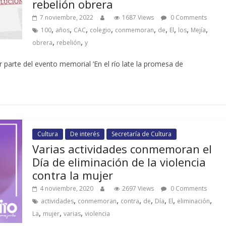
rebelión obrera
7 noviembre, 2022
1687 Views
0 Comments
,
,
,
,
,
,
,
,
,
100
años
CAC
colegio
conmemoran
de
El
los
Mejía
,
,
obrera
rebelión
y
 parte del evento memorial ‘En el río late la promesa de
Cultura
De interés
Secretaría de Cultura
Varias actividades conmemoran el
Día de eliminación de la violencia
contra la mujer
4 noviembre, 2020
2697 Views
0 Comments
,
,
,
,
,
,
,
actividades
conmemoran
contra
de
Día
El
eliminación
,
,
,
La
mujer
varias
violencia