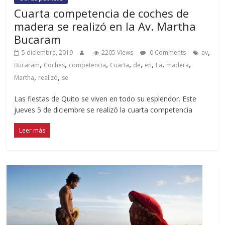
Cuarta competencia de coches de
madera se realizó en la Av. Martha
Bucaram
,
5 diciembre, 2019
2205 Views
0 Comments
av
,
,
,
,
,
,
,
,
Bucaram
Coches
competencia
Cuarta
de
en
La
madera
,
,
Martha
realizó
se
Las fiestas de Quito se viven en todo su esplendor. Este
jueves 5 de diciembre se realizó la cuarta competencia
Leer más