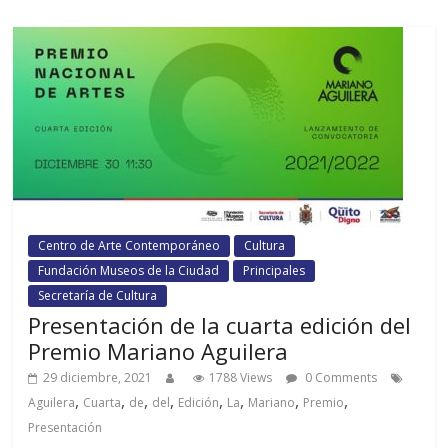
Centro de Arte Contemporáneo
Cultura
Fundación Museos de la Ciudad
Principales
Secretaría de Cultura
Presentación de la cuarta edición del
Premio Mariano Aguilera
29 diciembre, 2021
1788 Views
0 Comments
,
,
,
,
,
,
,
,
Aguilera
Cuarta
de
del
Edición
La
Mariano
Premio
Presentación