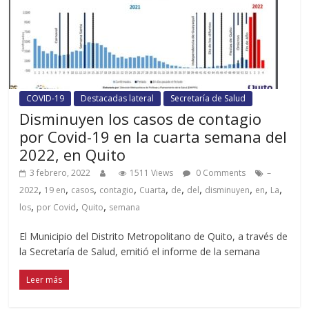
COVID-19
Destacadas lateral
Secretaría de Salud
Disminuyen los casos de contagio
por Covid-19 en la cuarta semana del
2022, en Quito
3 febrero, 2022
1511 Views
0 Comments
–
,
,
,
,
,
,
,
,
,
,
2022
19 en
casos
contagio
Cuarta
de
del
disminuyen
en
La
,
,
,
los
por Covid
Quito
semana
El Municipio del Distrito Metropolitano de Quito, a través de
la Secretaría de Salud, emitió el informe de la semana
Leer más