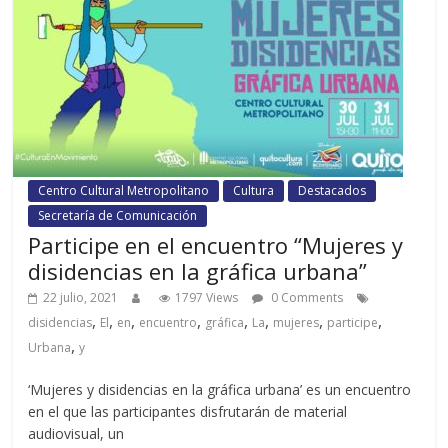
Centro Cultural Metropolitano
Cultura
Destacados
Secretaría de Comunicación
Participe en el encuentro “Mujeres y
disidencias en la gráfica urbana”
22 julio, 2021
1797 Views
0 Comments
,
,
,
,
,
,
,
,
disidencias
El
en
encuentro
gráfica
La
mujeres
participe
,
Urbana
y
‘Mujeres y disidencias en la gráfica urbana’ es un encuentro
en el que las participantes disfrutarán de material
audiovisual, un