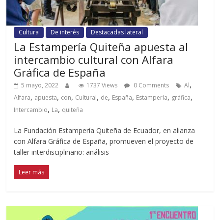
Cultura
De interés
Destacadas lateral
La Estampería Quiteña apuesta al
intercambio cultural con Alfara
Gráfica de España
,
5 mayo, 2022
1737 Views
0 Comments
Al
,
,
,
,
,
,
,
,
Alfara
apuesta
con
Cultural
de
España
Estampería
gráfica
,
,
Intercambio
La
quiteña
La Fundación Estampería Quiteña de Ecuador, en alianza
con Alfara Gráfica de España, promueven el proyecto de
taller interdisciplinario: análisis
Leer más