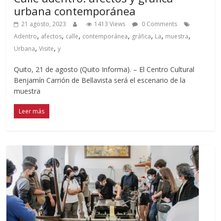
urbana contemporánea
21 agosto, 2023
1413 Views
0 Comments
,
,
,
,
,
,
,
Adentro
afectos
calle
contemporánea
gráfica
La
muestra
,
,
Urbana
Visite
y
Quito, 21 de agosto (Quito Informa). – El Centro Cultural
Benjamín Carrión de Bellavista será el escenario de la
muestra
Leer más