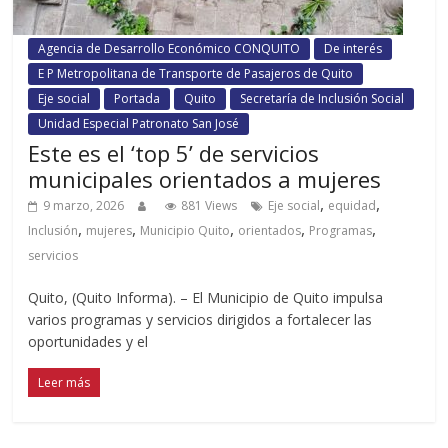
Agencia de Desarrollo Económico CONQUITO
De interés
E P Metropolitana de Transporte de Pasajeros de Quito
Eje social
Portada
Quito
Secretaría de Inclusión Social
Unidad Especial Patronato San José
Este es el ‘top 5’ de servicios
municipales orientados a mujeres
,
,
9 marzo, 2026
881 Views
Eje social
equidad
,
,
,
,
,
Inclusión
mujeres
Municipio Quito
orientados
Programas
servicios
Quito, (Quito Informa). – El Municipio de Quito impulsa
varios programas y servicios dirigidos a fortalecer las
oportunidades y el
Leer más