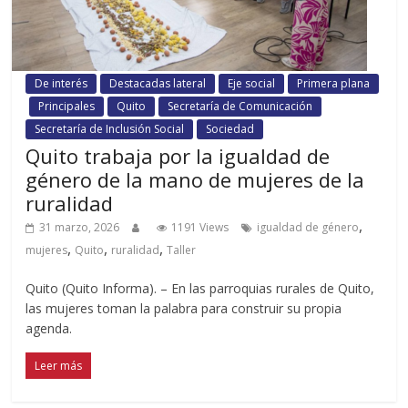
De interés
Destacadas lateral
Eje social
Primera plana
Principales
Quito
Secretaría de Comunicación
Secretaría de Inclusión Social
Sociedad
Quito trabaja por la igualdad de
género de la mano de mujeres de la
ruralidad
,
31 marzo, 2026
1191 Views
igualdad de género
,
,
,
mujeres
Quito
ruralidad
Taller
Quito (Quito Informa). – En las parroquias rurales de Quito,
las mujeres toman la palabra para construir su propia
agenda.
Leer más