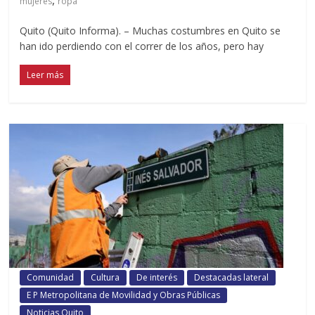
mujeres
ropa
Quito (Quito Informa). – Muchas costumbres en Quito se
han ido perdiendo con el correr de los años, pero hay
Leer más
Comunidad
Cultura
De interés
Destacadas lateral
E P Metropolitana de Movilidad y Obras Públicas
Noticias Quito