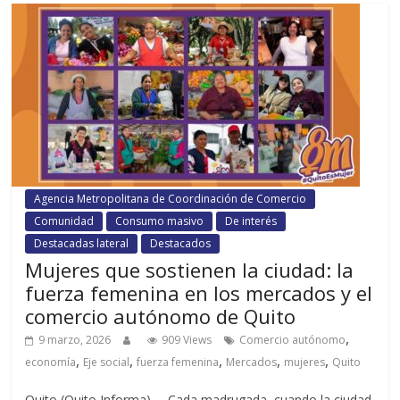
Agencia Metropolitana de Coordinación de Comercio
Comunidad
Consumo masivo
De interés
Destacadas lateral
Destacados
Mujeres que sostienen la ciudad: la
fuerza femenina en los mercados y el
comercio autónomo de Quito
,
9 marzo, 2026
909 Views
Comercio autónomo
,
,
,
,
,
economía
Eje social
fuerza femenina
Mercados
mujeres
Quito
Quito (Quito Informa). – Cada madrugada, cuando la ciudad