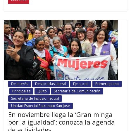
De interés
Destacadas lateral
Eje social
Primera plana
Principales
Quito
Secretaría de Comunicación
Secretaría de Inclusión Social
Unidad Especial Patronato San José
En noviembre llega la ‘Gran minga
por la igualdad’: conozca la agenda
de actividades