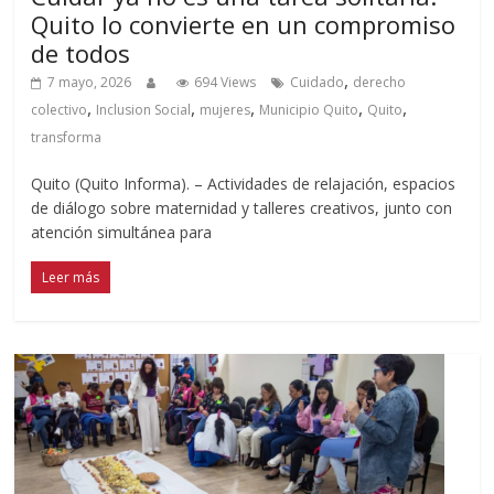
Quito lo convierte en un compromiso
de todos
,
7 mayo, 2026
694 Views
Cuidado
derecho
,
,
,
,
,
colectivo
Inclusion Social
mujeres
Municipio Quito
Quito
transforma
Quito (Quito Informa). – Actividades de relajación, espacios
de diálogo sobre maternidad y talleres creativos, junto con
atención simultánea para
Leer más