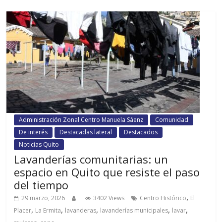
Administración Zonal Centro Manuela Sáenz
Comunidad
De interés
Destacadas lateral
Destacados
Noticias Quito
Lavanderías comunitarias: un
espacio en Quito que resiste el paso
del tiempo
,
29 marzo, 2026
3402 Views
Centro Histórico
El
,
,
,
,
,
Placer
La Ermita
lavanderas
lavanderías municipales
lavar
,