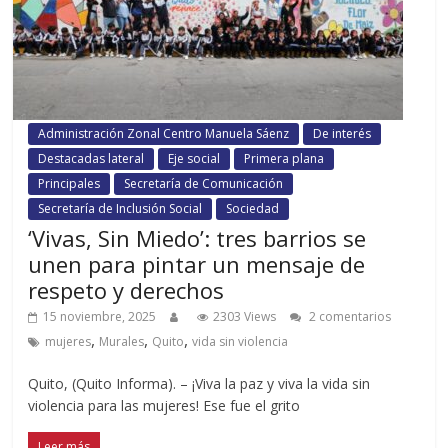
Administración Zonal Centro Manuela Sáenz
De interés
Destacadas lateral
Eje social
Primera plana
Principales
Secretaría de Comunicación
Secretaría de Inclusión Social
Sociedad
‘Vivas, Sin Miedo’: tres barrios se
unen para pintar un mensaje de
respeto y derechos
15 noviembre, 2025
2303 Views
2 comentarios
,
,
,
mujeres
Murales
Quito
vida sin violencia
Quito, (Quito Informa). – ¡Viva la paz y viva la vida sin
violencia para las mujeres! Ese fue el grito
Leer más