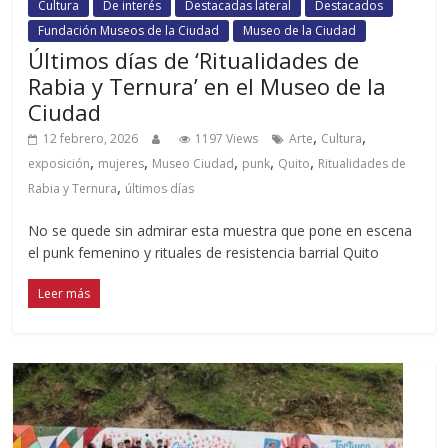
Cultura
De interés
Destacadas lateral
Destacados
Fundación Museos de la Ciudad
Museo de la Ciudad
Últimos días de ‘Ritualidades de
Rabia y Ternura’ en el Museo de la
Ciudad
,
,
12 febrero, 2026
1197 Views
Arte
Cultura
,
,
,
,
,
exposición
mujeres
Museo Ciudad
punk
Quito
Ritualidades de
,
Rabia y Ternura
últimos días
No se quede sin admirar esta muestra que pone en escena
el punk femenino y rituales de resistencia barrial Quito
Leer más