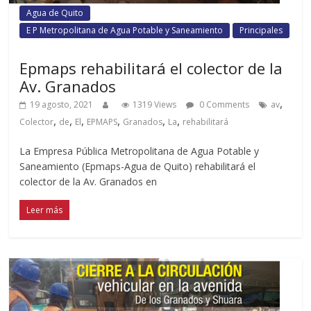
Agua de Quito
E P Metropolitana de Agua Potable y Saneamiento
Principales
Epmaps rehabilitará el colector de la
Av. Granados
,
19 agosto, 2021
1319 Views
0 Comments
av
,
,
,
,
,
,
Colector
de
El
EPMAPS
Granados
La
rehabilitará
La Empresa Pública Metropolitana de Agua Potable y
Saneamiento (Epmaps-Agua de Quito) rehabilitará el
colector de la Av. Granados en
Leer más