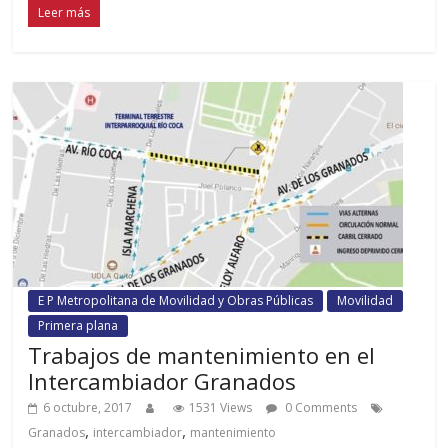
Leer más
E P Metropolitana de Movilidad y Obras Públicas
Movilidad
Primera plana
Trabajos de mantenimiento en el
Intercambiador Granados
6 octubre, 2017
1531 Views
0 Comments
,
,
Granados
intercambiador
mantenimiento