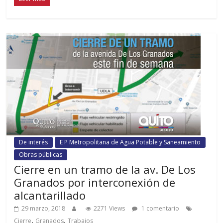
De interés
E P Metropolitana de Agua Potable y Saneamiento
Obras públicas
Cierre en un tramo de la av. De Los
Granados por interconexión de
alcantarillado
29 marzo, 2018
2271 Views
1 comentario
,
,
Cierre
Granados
Trabajos