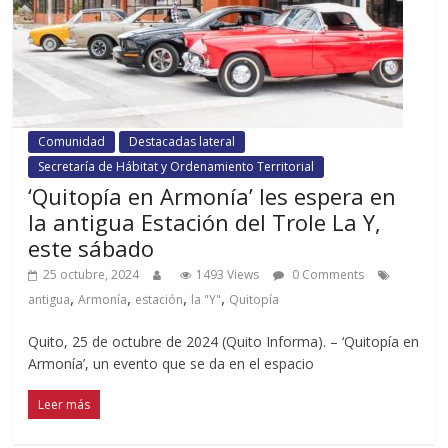
Comunidad
Destacadas lateral
Secretaría de Hábitat y Ordenamiento Territorial
‘Quitopía en Armonía’ les espera en
la antigua Estación del Trole La Y,
este sábado
25 octubre, 2024
1493 Views
0 Comments
,
,
,
,
antigua
Armonía
estación
la "Y"
Quitopía
Quito, 25 de octubre de 2024 (Quito Informa). – ‘Quitopía en
Armonía’, un evento que se da en el espacio
Leer más