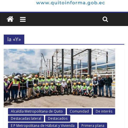
la «Y»
Alcaldía Metropolitana de Quito
Comunidad
De interés
Destacadas lateral
Destacados
E P Metropolitana de Hábitat y Vivienda
Primera plana