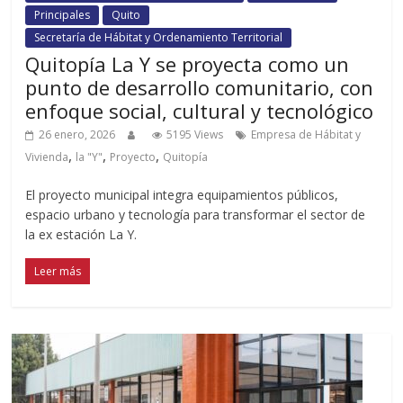
Principales
Quito
Secretaría de Hábitat y Ordenamiento Territorial
Quitopía La Y se proyecta como un
punto de desarrollo comunitario, con
enfoque social, cultural y tecnológico
26 enero, 2026
5195 Views
Empresa de Hábitat y
,
,
,
Vivienda
la "Y"
Proyecto
Quitopía
El proyecto municipal integra equipamientos públicos,
espacio urbano y tecnología para transformar el sector de
la ex estación La Y.
Leer más