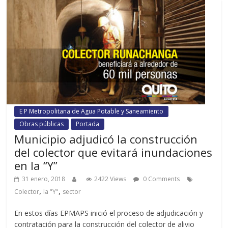
E P Metropolitana de Agua Potable y Saneamiento
Obras públicas
Portada
Municipio adjudicó la construcción
del colector que evitará inundaciones
en la “Y”
31 enero, 2018
2422 Views
0 Comments
,
,
Colector
la "Y"
sector
En estos días EPMAPS inició el proceso de adjudicación y
contratación para la construcción del colector de alivio