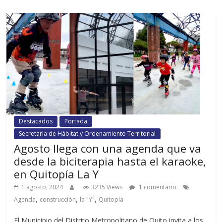
Destacados
Portada
Secretaría de Hábitat y Ordenamiento Territorial
Agosto llega con una agenda que va
desde la biciterapia hasta el karaoke,
en Quitopía La Y
1 agosto, 2024
3235 Views
1 comentario
,
,
,
Agenda
construcción
la "Y"
Quitopía
El Municipio del Distrito Metropolitano de Quito invita a los