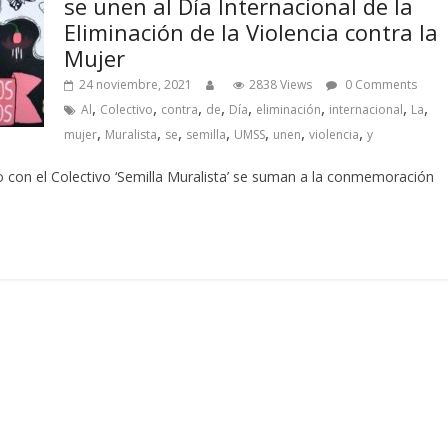
se unen al Día Internacional de la
Eliminación de la Violencia contra la
Mujer
24 noviembre, 2021
2838 Views
0 Comments
,
,
,
,
,
,
,
,
Al
Colectivo
contra
de
Día
eliminación
internacional
La
,
,
,
,
,
,
,
mujer
Muralista
se
semilla
UMSS
unen
violencia
y
 con el Colectivo ‘Semilla Muralista’ se suman a la conmemoración