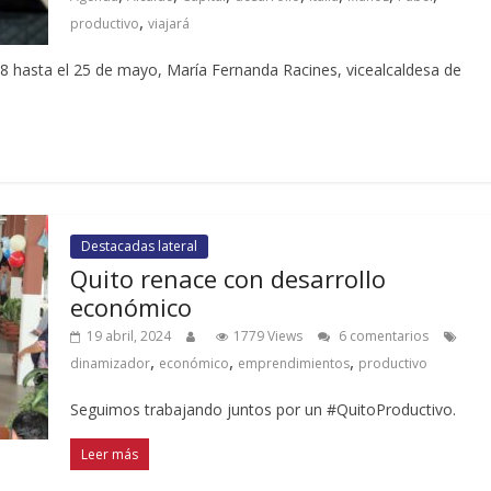
,
productivo
viajará
18 hasta el 25 de mayo, María Fernanda Racines, vicealcaldesa de
Destacadas lateral
Quito renace con desarrollo
económico
19 abril, 2024
1779 Views
6 comentarios
,
,
,
dinamizador
económico
emprendimientos
productivo
Seguimos trabajando juntos por un #QuitoProductivo.
Leer más