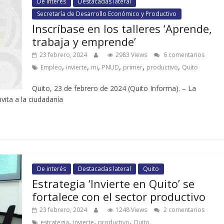
De interés
Destacadas lateral
Secretaría de Desarrollo Económico y Productivo
Inscríbase en los talleres ‘Aprende,
trabaja y emprende’
23 febrero, 2024
2983 Views
6 comentarios
,
,
,
,
,
,
Empleo
invierte
mi
PNUD
primer
productivo
Quito
Quito, 23 de febrero de 2024 (Quito Informa). – La
vita a la ciudadanía
De interés
Destacadas lateral
Quito
Estrategia ‘Invierte en Quito’ se
fortalece con el sector productivo
23 febrero, 2024
1248 Views
2 comentarios
,
,
,
estrategia
invierte
productivo
Quito