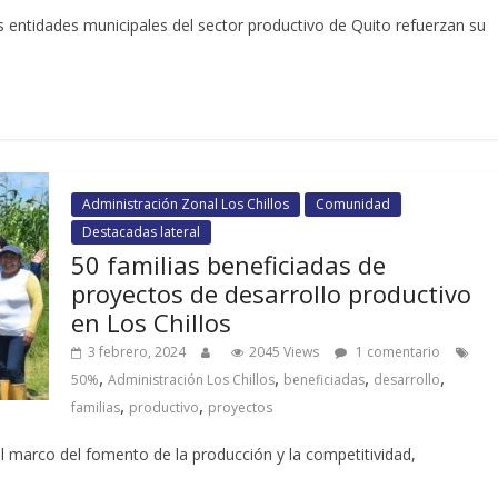
s entidades municipales del sector productivo de Quito refuerzan su
Administración Zonal Los Chillos
Comunidad
Destacadas lateral
50 familias beneficiadas de
proyectos de desarrollo productivo
en Los Chillos
3 febrero, 2024
2045 Views
1 comentario
,
,
,
,
50%
Administración Los Chillos
beneficiadas
desarrollo
,
,
familias
productivo
proyectos
el marco del fomento de la producción y la competitividad,