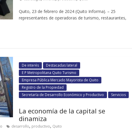
Quito, 23 de febrero de 2024 (Quito Informa). – 25
representantes de operadoras de turismo, restaurantes,
De interés
Destacadas lateral
E P Metropolitana Quito Turismo
Empresa Pública Mercado Mayorista de Quito
Registro de la Propiedad
Secretaría de Desarrollo Económico y Productivo
Servicios
La economía de la capital se
dinamiza
,
,
io
desarrollo
productivo
Quito