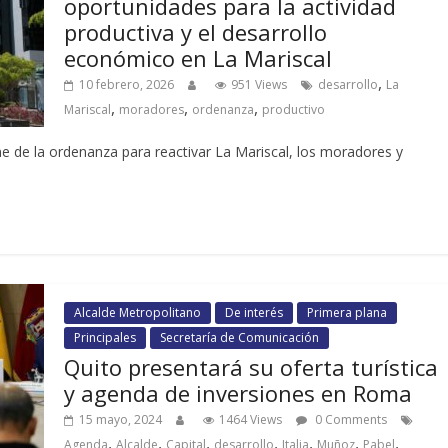
oportunidades para la actividad
productiva y el desarrollo
económico en La Mariscal
,
10 febrero, 2026
951 Views
desarrollo
La
,
,
,
Mariscal
moradores
ordenanza
productivo
e de la ordenanza para reactivar La Mariscal, los moradores y
Alcalde Metropolitano
De interés
Primera plana
Principales
Secretaría de Comunicación
Quito presentará su oferta turística
y agenda de inversiones en Roma
15 mayo, 2024
1464 Views
0 Comments
,
,
,
,
,
,
,
Agenda
Alcalde
Capital
desarrollo
Italia
Muñoz
Pabel