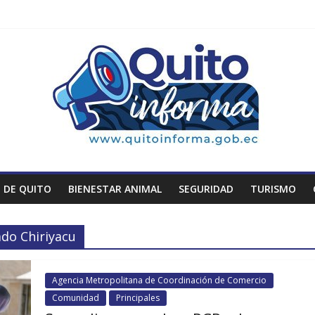
 DE QUITO
BIENESTAR ANIMAL
SEGURIDAD
TURISMO
do Chiriyacu
Agencia Metropolitana de Coordinación de Comercio
Comunidad
Principales