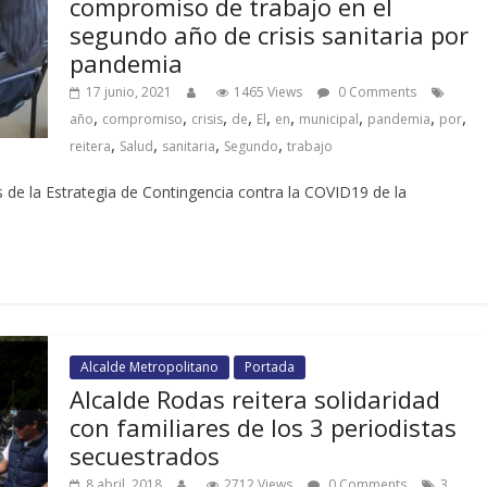
compromiso de trabajo en el
segundo año de crisis sanitaria por
pandemia
17 junio, 2021
1465 Views
0 Comments
,
,
,
,
,
,
,
,
,
año
compromiso
crisis
de
El
en
municipal
pandemia
por
,
,
,
,
reitera
Salud
sanitaria
Segundo
trabajo
 de la Estrategia de Contingencia contra la COVID19 de la
Alcalde Metropolitano
Portada
Alcalde Rodas reitera solidaridad
con familiares de los 3 periodistas
secuestrados
,
8 abril, 2018
2712 Views
0 Comments
3