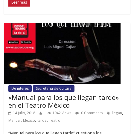
Leer más
De interés
Secretaría de Cultura
«Manual para los que llegan tarde»
en el Teatro México
,
14 julio, 2018
1942 Views
0 Comments
llegan
,
,
,
Manual
México
tarde
Teatro
“Manual para los que llegan tarde” cuestiona los