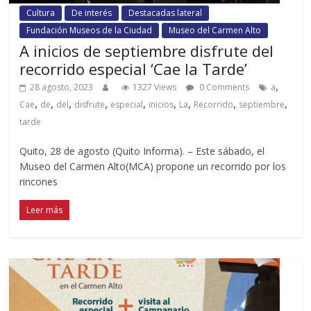
Cultura
De interés
Destacadas lateral
Fundación Museos de la Ciudad
Museo del Carmen Alto
A inicios de septiembre disfrute del
recorrido especial ‘Cae la Tarde’
,
28 agosto, 2023
1327 Views
0 Comments
a
,
,
,
,
,
,
,
,
,
Cae
de
del
disfrute
especial
inicios
La
Recorrido
septiembre
tarde
Quito, 28 de agosto (Quito Informa). – Este sábado, el
Museo del Carmen Alto(MCA) propone un recorrido por los
rincones
Leer más