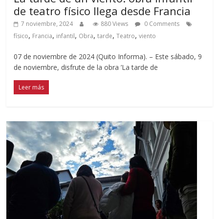
de teatro físico llega desde Francia
7 noviembre, 2024
880 Views
0 Comments
,
,
,
,
,
,
físico
Francia
infantil
Obra
tarde
Teatro
viento
07 de noviembre de 2024 (Quito Informa). – Este sábado, 9
de noviembre, disfrute de la obra ’La tarde de
Leer más