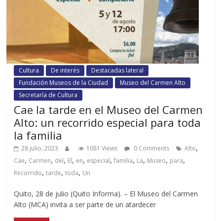
Cultura
De interés
Destacadas lateral
Fundación Museos de la Ciudad
Museo del Carmen Alto
Secretaría de Cultura
Cae la tarde en el Museo del Carmen
Alto: un recorrido especial para toda
la familia
,
28 julio, 2023
1081 Views
0 Comments
Alto
,
,
,
,
,
,
,
,
,
,
Cae
Carmen
del
El
en
especial
familia
La
Museo
para
,
,
,
Recorrido
tarde
toda
Un
Quito, 28 de julio (Quito Informa). – El Museo del Carmen
Alto (MCA) invita a ser parte de un atardecer