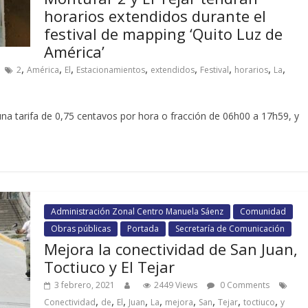
horarios extendidos durante el
festival de mapping ‘Quito Luz de
América’
,
,
,
,
,
,
,
,
2
América
El
Estacionamientos
extendidos
Festival
horarios
La
na tarifa de 0,75 centavos por hora o fracción de 06h00 a 17h59, y
Administración Zonal Centro Manuela Sáenz
Comunidad
Obras públicas
Portada
Secretaría de Comunicación
Mejora la conectividad de San Juan,
Toctiuco y El Tejar
3 febrero, 2021
2449 Views
0 Comments
,
,
,
,
,
,
,
,
,
Conectividad
de
El
Juan
La
mejora
San
Tejar
toctiuco
y