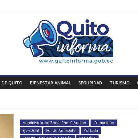
 DE QUITO
BIENESTAR ANIMAL
SEGURIDAD
TURISMO
Administración Zonal Chocó Andino
Comunidad
Eje social
Fondo Ambiental
Portada