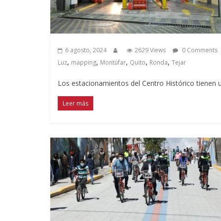
6 agosto, 2024
2629 Views
0 Comments
,
,
,
,
,
Luz
mapping
Montúfar
Quito
Ronda
Tejar
Los estacionamientos del Centro Histórico tienen u
Leer más