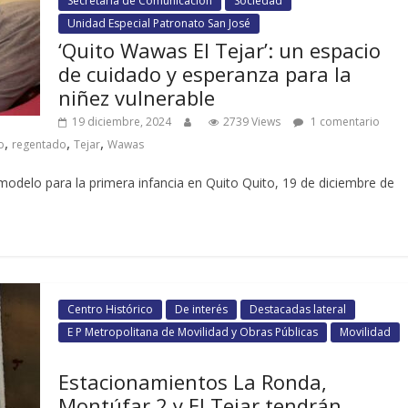
Secretaría de Comunicación
Sociedad
Unidad Especial Patronato San José
‘Quito Wawas El Tejar’: un espacio
de cuidado y esperanza para la
niñez vulnerable
19 diciembre, 2024
2739 Views
1 comentario
,
,
,
o
regentado
Tejar
Wawas
modelo para la primera infancia en Quito Quito, 19 de diciembre de
Centro Histórico
De interés
Destacadas lateral
E P Metropolitana de Movilidad y Obras Públicas
Movilidad
Estacionamientos La Ronda,
Montúfar 2 y El Tejar tendrán