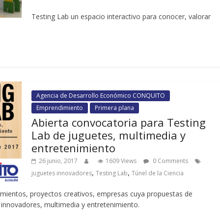
Testing Lab un espacio interactivo para conocer, valorar
Agencia de Desarrollo Económico CONQUITO
Emprendimiento
Primera plana
Abierta convocatoria para Testing
Lab de juguetes, multimedia y
entretenimiento
26 junio, 2017
1609 Views
0 Comments
,
,
juguetes innovadores
Testing Lab
Túnel de la Ciencia
dimientos, proyectos creativos, empresas cuya propuestas de
 innovadores, multimedia y entretenimiento.