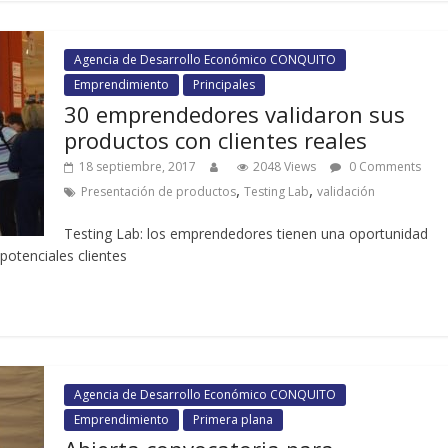
Agencia de Desarrollo Económico CONQUITO
Emprendimiento
Principales
30 emprendedores validaron sus
productos con clientes reales
18 septiembre, 2017
2048 Views
0 Comments
,
,
Presentación de productos
Testing Lab
validación
Testing Lab: los emprendedores tienen una oportunidad
potenciales clientes
Agencia de Desarrollo Económico CONQUITO
Emprendimiento
Primera plana