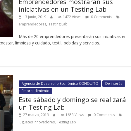
Emprendedores mostrarán sus
iniciativas en un Testing Lab
13 junio, 2019
1472 Views
0 Comments
,
emprendedores
Testing Lab
Más de 20 emprendedores presentarán sus iniciativas en
estar, limpieza y cuidado, textil, bebidas y servicios.
Agencia de Desarrollo Económico CONQUITO
De interés
Emprendimiento
Este sábado y domingo se realizará
un Testing Lab
27 marzo, 2019
1653 Views
0 Comments
,
juguetes innovadores
Testing Lab