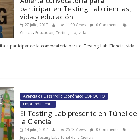
Abierta convocatoria para
participar en Testing Lab ciencias,
vida y educación
27 julio, 2017
1190 Views
0 Comments
,
,
,
Ciencia
Educación
Testing Lab
vida
ta a participar de la convocatoria para el Testing Lab ‘Ciencia, vida
Agencia de Desarrollo Económico CONQUITO
Emprendimiento
El Testing Lab presente en Túnel de
la Ciencia
14 julio, 2017
2543 Views
0 Comments
,
,
Juguetes
Testing Lab
Túnel de la Ciencia