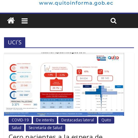
UCI´S
COVID-19
De interés
Destacadas lateral
Quito
Salud
Secretaría de Salud
Cero pacientes a la espera de