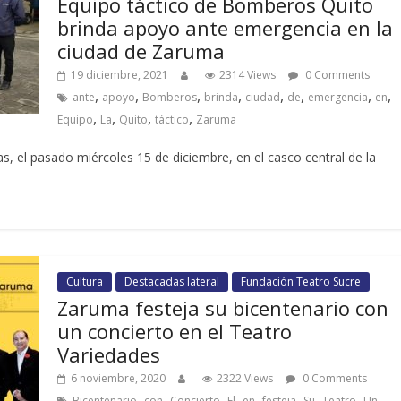
Equipo táctico de Bomberos Quito
brinda apoyo ante emergencia en la
ciudad de Zaruma
19 diciembre, 2021
2314 Views
0 Comments
,
,
,
,
,
,
,
,
ante
apoyo
Bomberos
brinda
ciudad
de
emergencia
en
,
,
,
,
Equipo
La
Quito
táctico
Zaruma
s, el pasado miércoles 15 de diciembre, en el casco central de la
Cultura
Destacadas lateral
Fundación Teatro Sucre
Zaruma festeja su bicentenario con
un concierto en el Teatro
Variedades
6 noviembre, 2020
2322 Views
0 Comments
,
,
,
,
,
,
,
,
,
Bicentenario
con
Concierto
El
en
festeja
Su
Teatro
Un