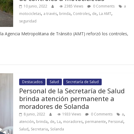
10 junio, 2022
2385 Views
0 Comments
a
,
,
,
,
,
,
motocicletas
a través
brinda
Controles
de
La AMT
seguridad
la Agencia Metropolitana de Tránsito (AMT) reforzó los controles,
Destacados
Salud
Secretaría de Salud
Personal de la Secretaría de Salud
brinda atención permanente a
moradores de Solanda
,
8 junio, 2022
1933 Views
0 Comments
a
,
,
,
,
,
,
,
atención
brinda
de
La
moradores
permanente
Personal
,
,
Salud
Secretaria
Solanda