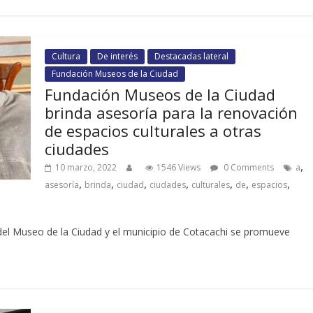
Cultura
De interés
Destacadas lateral
Fundación Museos de la Ciudad
Fundación Museos de la Ciudad
brinda asesoría para la renovación
de espacios culturales a otras
ciudades
,
10 marzo, 2022
1546 Views
0 Comments
a
,
,
,
,
,
,
,
asesoría
brinda
ciudad
ciudades
culturales
de
espacios
 del Museo de la Ciudad y el municipio de Cotacachi se promueve