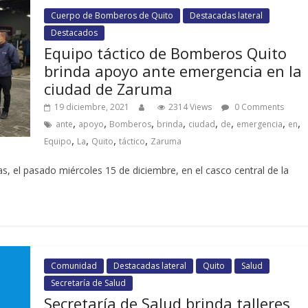
Cuerpo de Bomberos de Quito
Destacadas lateral
Destacados
Equipo táctico de Bomberos Quito
brinda apoyo ante emergencia en la
ciudad de Zaruma
19 diciembre, 2021
2314 Views
0 Comments
,
,
,
,
,
,
,
,
ante
apoyo
Bomberos
brinda
ciudad
de
emergencia
en
,
,
,
,
Equipo
La
Quito
táctico
Zaruma
s, el pasado miércoles 15 de diciembre, en el casco central de la
Comunidad
Destacadas lateral
Quito
Salud
Secretaría de Salud
Secretaría de Salud brinda talleres