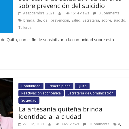
sobre prevención del suicidio
9 septiembre, 2021
1514 Views
0 Comments
,
,
,
,
,
,
,
,
brinda
de
del
prevención
Salud
Secretaria
sobre
suicido
Talleres
de Quito, con el fin de sensibilizar a la comunidad sobre esta
Comunidad
Primera plana
Quito
Reactivación económica
Secretaría de Comunicación
Sociedad
La artesanía quiteña brinda
identidad a la ciudad
,
27 julio, 2021
3927 Views
0 Comments
a