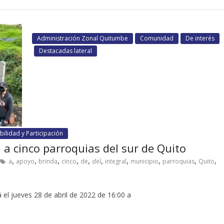
Administración Zonal Quitumbe
Comunidad
De interés
Destacadas lateral
ilidad y Participación
 a cinco parroquias del sur de Quito
,
,
,
,
,
,
,
,
,
,
a
apoyo
brinda
cinco
de
del
integral
municipio
parroquias
Quito
á el jueves 28 de abril de 2022 de 16:00 a