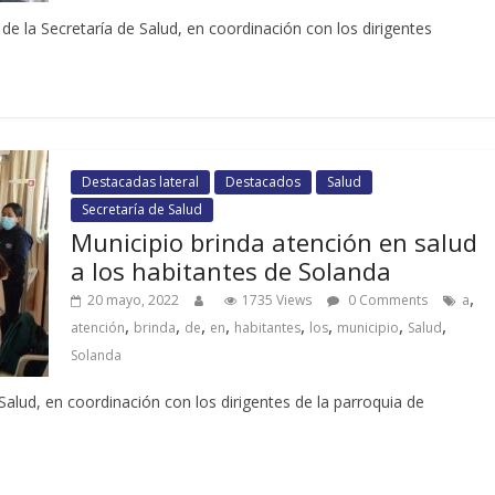
 de la Secretaría de Salud, en coordinación con los dirigentes
Destacadas lateral
Destacados
Salud
Secretaría de Salud
Municipio brinda atención en salud
a los habitantes de Solanda
,
20 mayo, 2022
1735 Views
0 Comments
a
,
,
,
,
,
,
,
,
atención
brinda
de
en
habitantes
los
municipio
Salud
Solanda
Salud, en coordinación con los dirigentes de la parroquia de