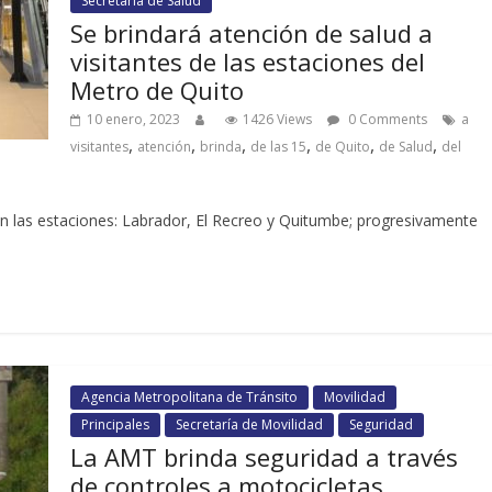
Secretaría de Salud
Se brindará atención de salud a
visitantes de las estaciones del
Metro de Quito
10 enero, 2023
1426 Views
0 Comments
a
,
,
,
,
,
,
visitantes
atención
brinda
de las 15
de Quito
de Salud
del
n las estaciones: Labrador, El Recreo y Quitumbe; progresivamente
Agencia Metropolitana de Tránsito
Movilidad
Principales
Secretaría de Movilidad
Seguridad
La AMT brinda seguridad a través
de controles a motocicletas