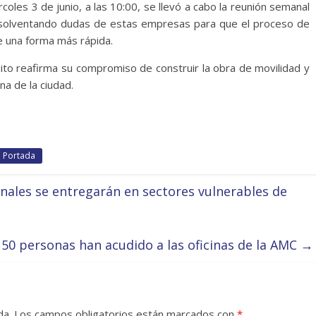
oles 3 de junio, a las 10:00, se llevó a cabo la reunión semanal
 solventando dudas de estas empresas para que el proceso de
e una forma más rápida.
to reafirma su compromiso de construir la obra de movilidad y
a de la ciudad.
Portada
onales se entregarán en sectores vulnerables de
150 personas han acudido a las oficinas de la AMC
→
da.
Los campos obligatorios están marcados con
*