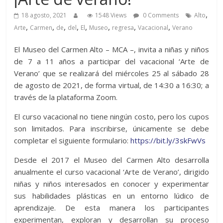
,
18 agosto, 2021
1548 Views
0 Comments
Alto
,
,
,
,
,
,
,
,
Arte
Carmen
de
del
El
Museo
regresa
Vacacional
Verano
El Museo del Carmen Alto – MCA –, invita a niñas y niños
de 7 a 11 años a participar del vacacional ‘Arte de
Verano’ que se realizará del miércoles 25 al sábado 28
de agosto de 2021, de forma virtual, de 14:30 a 16:30; a
través de la plataforma Zoom.
El curso vacacional no tiene ningún costo, pero los cupos
son limitados. Para inscribirse, únicamente se debe
completar el siguiente formulario:
https://bit.ly/3skFwVs
Desde el 2017 el Museo del Carmen Alto desarrolla
anualmente el curso vacacional ‘Arte de Verano’, dirigido
niñas y niños interesados en conocer y experimentar
sus habilidades plásticas en un entorno lúdico de
aprendizaje. De esta manera los participantes
experimentan, exploran y desarrollan su proceso