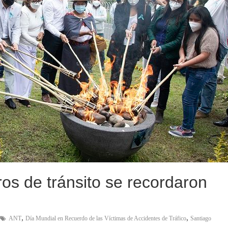
ros de tránsito se recordaron
,
,
ANT
Día Mundial en Recuerdo de las Víctimas de Accidentes de Tráfico
Santiago