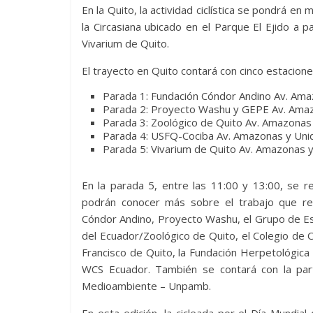
En la Quito, la actividad ciclística se pondrá en 
la Circasiana ubicado en el Parque El Ejido a p
Vivarium de Quito.
El trayecto en Quito contará con cinco estaciones
Parada 1: Fundación Cóndor Andino Av. Amaz
Parada 2: Proyecto Washu y GEPE Av. Amaz
Parada 3: Zoológico de Quito Av. Amazonas
Parada 4: USFQ-Cociba Av. Amazonas y Unid
Parada 5: Vivarium de Quito Av. Amazonas
En la parada 5, entre las 11:00 y 13:00, se re
podrán conocer más sobre el trabajo que rea
Cóndor Andino, Proyecto Washu, el Grupo de Es
del Ecuador/Zoológico de Quito, el Colegio de C
Francisco de Quito, la Fundación Herpetológic
WCS Ecuador. También se contará con la parti
Medioambiente – Unpamb.
En esta edición, la cicleada por el Día Mundial