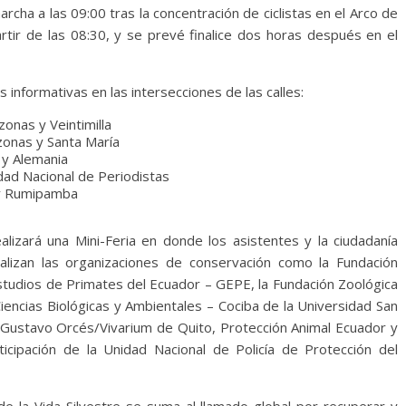
marcha a las 09:00 tras la concentración de ciclistas en el Arco de
artir de las 08:30, y se prevé finalice dos horas después en el
 informativas en las intersecciones de las calles:
onas y Veintimilla
onas y Santa María
 y Alemania
ad Nacional de Periodistas
 y Rumipamba
alizará una Mini-Feria en donde los asistentes y la ciudadanía
lizan las organizaciones de conservación como la Fundación
tudios de Primates del Ecuador – GEPE, la Fundación Zoológica
iencias Biológicas y Ambientales – Cociba de la Universidad San
a Gustavo Orcés/Vivarium de Quito, Protección Animal Ecuador y
cipación de la Unidad Nacional de Policía de Protección del
 de la Vida Silvestre se suma al llamado global por recuperar y