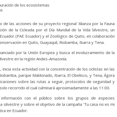
auración de los ecosistemas
re
o de las acciones de su proyecto regional ‘Alianza por la Fauna
ición de la Cicleada por el Día Mundial de la Vida Silvestre, un
Ecuador (PAE Ecuador) y el Zoológico de Quito, en colaboración
onservación en Quito, Guayaquil, Riobamba, Ibarra y Tena.
inanciado por la Unión Europea y busca el involucramiento de la
 silvestre en la región Andes-Amazonía.
nicia esta actividad con la concentración de los ciclistas en las
 Riobamba, parque Maldonado, Ibarra, El Obelisco, y Tena, Ágora
dicaciones sobre las rutas a seguir, protocolos de seguridad y
 solo recorrido el cual culminará aproximadamente a las 11:00.
r información con el público sobre los grupos de especies
 silvestre y sobre el objetivo de la campaña ‘Tu casa no es mi
tica en Ecuador.