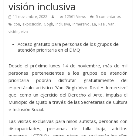
visión inclusiva
11 noviembre, 2022
12561 Views
5 comentarios
,
,
,
,
,
,
,
,
con
exposición
Gogh
Inclusiva
Inmersivo
La
Real
Van
,
visión
vivo
Acceso gratuito para personas de los grupos de
atención prioritaria en el DMQ
Desde el próximo lunes 14 de noviembre, más de mil
personas pertenecientes a los grupos de atención
prioritaria podrán disfrutar gratuitamente del
espectáculo artístico ‘Van Gogh Vivo Real + Inmersivo’
que, como un ejercicio del Derecho al Arte, impulsa el
Municipio de Quito a través de las Secretarias de Cultura
e Inclusión Social.
Las visitas exclusivas para niños autistas, personas con
discapacidades, personas de talla baja, adultos
mayores, LGTBIQ+, entre otros, se realizarán los días