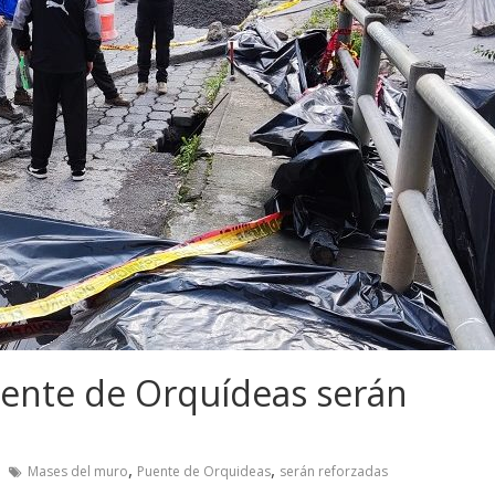
uente de Orquídeas serán
,
,
Mases del muro
Puente de Orquideas
serán reforzadas