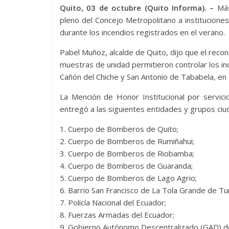
Quito, 03 de octubre (Quito Informa). –
Más
pleno del Concejo Metropolitano a instituciones
durante los incendios registrados en el verano.
Pabel Muñoz, alcalde de Quito, dijo que el recon
muestras de unidad permitieron controlar los inc
Cañón del Chiche y San Antonio de Tababela, en e
La Mención de Honor Institucional por servici
entregó a las siguientes entidades y grupos ci
1. Cuerpo de Bomberos de Quito;
2. Cuerpo de Bomberos de Rumiñahui;
3. Cuerpo de Bomberos de Riobamba;
4. Cuerpo de Bomberos de Guaranda;
5. Cuerpo de Bomberos de Lago Agrio;
6. Barrio San Francisco de La Tola Grande de T
7. Policía Nacional del Ecuador;
8. Fuerzas Armadas del Ecuador;
9. Gobierno Autónomo Descentralizado (GAD) de 