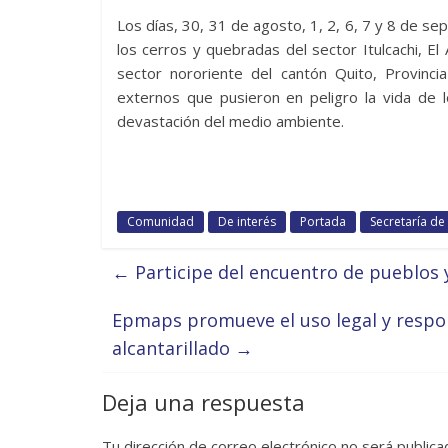
Los días, 30, 31 de agosto, 1, 2, 6, 7 y 8 de se
los cerros y quebradas del sector Itulcachi, El
sector nororiente del cantón Quito, Provincia
externos que pusieron en peligro la vida de l
devastación del medio ambiente.
Comunidad
De interés
Portada
Secretaría d
←
Participe del encuentro de pueblos 
Epmaps promueve el uso legal y respon
alcantarillado
→
Deja una respuesta
Tu dirección de correo electrónico no será publica