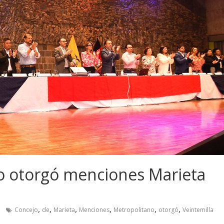
o otorgó menciones Marieta
,
,
,
,
,
,
Concejo
de
Marieta
Menciones
Metropolitano
otorgó
Veintemilla