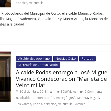
,
sociales
Veintimilla
 Protocolarios del Municipio de Quito, el alcalde Mauricio Rodas,
lla, Miguel Rivadeneira, Gonzalo Ruiz y Marco Arauz, la Mención de
ntes a la ciudad
Alcalde Metropolitano
Noticias Quito
Portada
Secretaría de Comunicación
Alcalde Rodas entregó a José Miguel
Vivanco Condecoración “Marieta de
Veintimilla”
10 diciembre, 2018
1986 Views
0 Comments
,
,
,
,
,
,
Alcalde
Condecoración
entregó
José
Marieta
Miguel
,
,
,
,
Relevantes
Rodas
servicios
Veintimilla
Vivanco