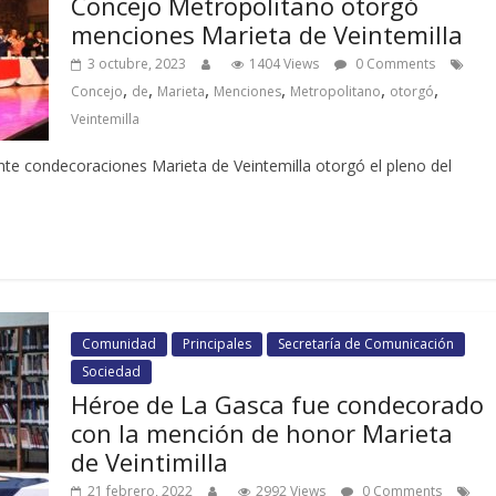
Concejo Metropolitano otorgó
menciones Marieta de Veintemilla
3 octubre, 2023
1404 Views
0 Comments
,
,
,
,
,
,
Concejo
de
Marieta
Menciones
Metropolitano
otorgó
Veintemilla
nte condecoraciones Marieta de Veintemilla otorgó el pleno del
Comunidad
Principales
Secretaría de Comunicación
Sociedad
Héroe de La Gasca fue condecorado
con la mención de honor Marieta
de Veintimilla
21 febrero, 2022
2992 Views
0 Comments