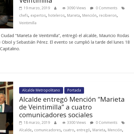
19 marzo, 2019
3090 Views
0 Comments
,
,
,
,
,
,
chefs
expertos
hoteleros
Marieta
Mención
recibieron
Veintimilla
Ciudad “Marieta de Veintimilla”, entregó el alcalde, Mauricio Rodas
 Obiol y Sebastián Pérez. El evento se cumplió la tarde del lunes 18
Capitalino.
Alcalde Metropolitano
Portada
Alcalde entregó Mención “Marieta
de Veintimilla” a cuatro
comunicadores sociales
18 marzo, 2019
3300 Views
0 Comments
,
,
,
,
,
,
Alcalde
comunicadores
cuatro
entregó
Marieta
Mención