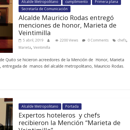
Alcalde Metropolitano
cumplimiento
Primera plana
Secretaría de Comunicación
Alcalde Mauricio Rodas entregó
menciones de honor, Marieta de
Veintimilla
,
5 abril, 2019
2200 Views
0 Comments
chefs
,
Marieta
Veintimilla
es de Quito se hicieron acreedores de la Mención de Honor, Marieta
ad, entregada de manos del alcalde metropolitano, Mauricio Rodas.
Alcalde Metropolitano
Portada
Expertos hoteleros y chefs
recibieron la Mención “Marieta de
Veintimilla”