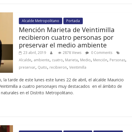
Alcalde Metropolitano
Portada
Mención Marieta de Veintimilla
recibieron cuatro personas por
preservar el medio ambiente
23 abril, 2019
2878 Views
0 Comments
,
,
,
,
,
,
,
Alcalde
ambiente
cuatro
Marieta
Medio
Mención
Personas
,
,
,
preservar
Quito
recibieron
Veintimilla
 la tarde de este lunes este lunes 22 de abril, el alcalde Mauricio
eintimilla a cuatro personajes muy destacados en el ámbito de
naturales en el Distrito Metropolitano.