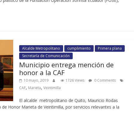
no plástico de la Fundación Operación Sonrisa Ecuador (FOSE),
Alcalde Metropolitano
cumplimiento
Primera plana
Secretaría de Comunicación
Municipio entrega mención de
honor a la CAF
10 mayo, 2019
1726 Views
0 Comments
,
,
CAF
Marieta
Veintimilla
El alcalde metropolitano de Quito, Mauricio Rodas
 de Honor Marieta de Veintimilla, por servicios relevantes a la