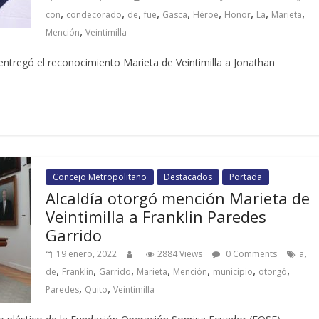
,
,
,
,
,
,
,
,
,
con
condecorado
de
fue
Gasca
Héroe
Honor
La
Marieta
,
Mención
Veintimilla
 entregó el reconocimiento Marieta de Veintimilla a Jonathan
Concejo Metropolitano
Destacados
Portada
Alcaldía otorgó mención Marieta de
Veintimilla a Franklin Paredes
Garrido
,
19 enero, 2022
2884 Views
0 Comments
a
,
,
,
,
,
,
,
de
Franklin
Garrido
Marieta
Mención
municipio
otorgó
,
,
Paredes
Quito
Veintimilla