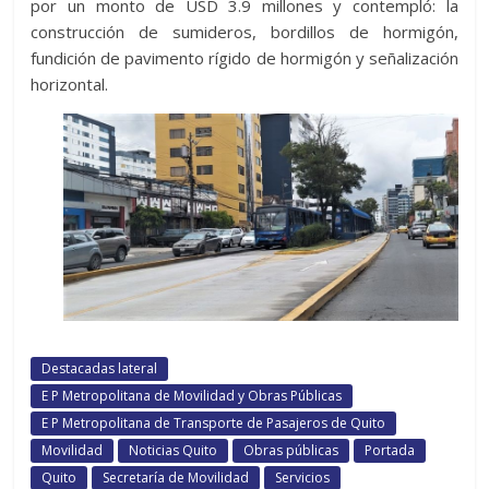
por un monto de USD 3.9 millones y contempló: la
construcción de sumideros, bordillos de hormigón,
fundición de pavimento rígido de hormigón y señalización
horizontal.
Destacadas lateral
E P Metropolitana de Movilidad y Obras Públicas
E P Metropolitana de Transporte de Pasajeros de Quito
Movilidad
Noticias Quito
Obras públicas
Portada
Quito
Secretaría de Movilidad
Servicios