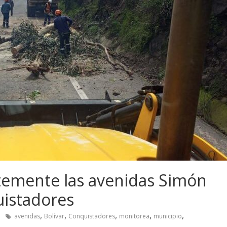
emente las avenidas Simón
uistadores
,
,
,
,
,
avenidas
Bolívar
Conquistadores
monitorea
municipio