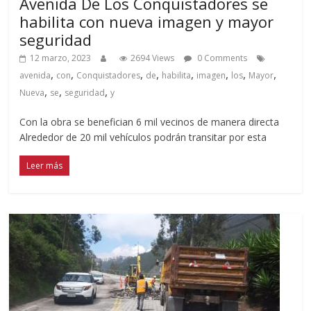
Avenida De Los Conquistadores se
habilita con nueva imagen y mayor
seguridad
12 marzo, 2023
2694 Views
0 Comments
,
,
,
,
,
,
,
,
avenida
con
Conquistadores
de
habilita
imagen
los
Mayor
,
,
,
Nueva
se
seguridad
y
Con la obra se benefician 6 mil vecinos de manera directa
Alrededor de 20 mil vehículos podrán transitar por esta
Leer más