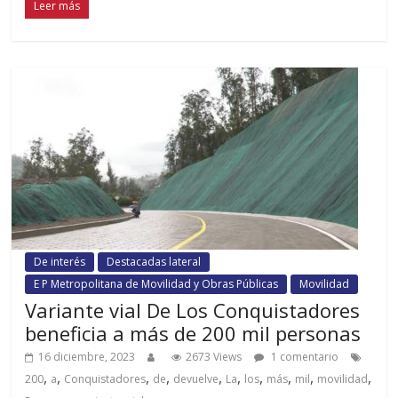
Leer más
De interés
Destacadas lateral
E P Metropolitana de Movilidad y Obras Públicas
Movilidad
Variante vial De Los Conquistadores
beneficia a más de 200 mil personas
16 diciembre, 2023
2673 Views
1 comentario
,
,
,
,
,
,
,
,
,
,
200
a
Conquistadores
de
devuelve
La
los
más
mil
movilidad