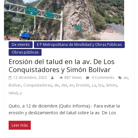
De interés
E P Metropolitana de Movilidad y Obras Públicas
Obras públicas
Erosión del talud en la av. De Los
Conquistadores y Simón Bolívar
,
12 diciembre, 2023
887 Views
0 Comments
av
,
,
,
,
,
,
,
,
,
Bolívar
Conquistadores
de
del
en
Erosión
La
los
Simón
,
talud
y
Quito, a 12 de diciembre (Quito Informa).- Para evitar la
erosión y deslizamientos del talud sobre la av. De Los
Leer más