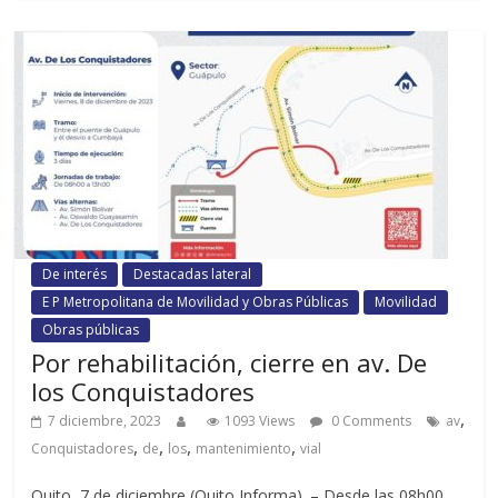
De interés
Destacadas lateral
E P Metropolitana de Movilidad y Obras Públicas
Movilidad
Obras públicas
Por rehabilitación, cierre en av. De
los Conquistadores
,
7 diciembre, 2023
1093 Views
0 Comments
av
,
,
,
,
Conquistadores
de
los
mantenimiento
vial
Quito, 7 de diciembre (Quito Informa). – Desde las 08h00