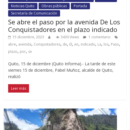
Noticias Quito
Obras públicas
Portada
Secretaría de Comunicación
Se abre el paso por la avenida De Los
Conquistadores en el plazo indicado
15 diciembre, 2023
3430 Views
1 comentario
,
,
,
,
,
,
,
,
,
,
abre
avenida
Conquistadores
de
El
en
indicado
La
los
Paso
,
,
plazo
por
se
Quito, 15 de diciembre (Quito Informa).- La tarde de este
viernes 15 de diciembre, Pabel Muñoz, alcalde de Quito,
realizó
Leer más