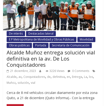
De interés
Destacadas lateral
E P Metropolitana de Movilidad y Obras Públicas
Movilidad
Obras públicas
Portada
Secretaría de Comunicación
Alcalde Muñoz entrega solución vial
definitiva en la av. De Los
Conquistadores
21 diciembre, 2023
3226 Views
0 Comments
,
,
,
,
,
,
,
,
,
Alcalde
av
Conquistadores
de
definitiva
en
Entrega
La
los
,
,
Muñoz
solución
vial
Cerca de 8 mil vehículos circulan diariamente por esta zona
Quito, a 21 de diciembre (Quito Informa).- Con la entrega