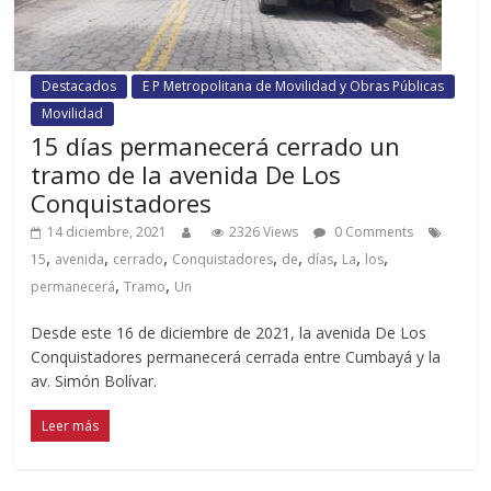
Destacados
E P Metropolitana de Movilidad y Obras Públicas
Movilidad
15 días permanecerá cerrado un
tramo de la avenida De Los
Conquistadores
14 diciembre, 2021
2326 Views
0 Comments
,
,
,
,
,
,
,
,
15
avenida
cerrado
Conquistadores
de
días
La
los
,
,
permanecerá
Tramo
Un
Desde este 16 de diciembre de 2021, la avenida De Los
Conquistadores permanecerá cerrada entre Cumbayá y la
av. Simón Bolívar.
Leer más