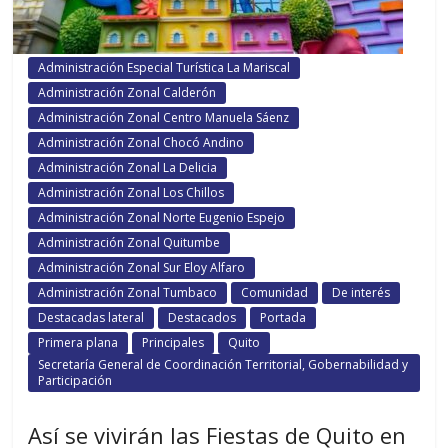
Administración Especial Turística La Mariscal
Administración Zonal Calderón
Administración Zonal Centro Manuela Sáenz
Administración Zonal Chocó Andino
Administración Zonal La Delicia
Administración Zonal Los Chillos
Administración Zonal Norte Eugenio Espejo
Administración Zonal Quitumbe
Administración Zonal Sur Eloy Alfaro
Administración Zonal Tumbaco
Comunidad
De interés
Destacadas lateral
Destacados
Portada
Primera plana
Principales
Quito
Secretaría General de Coordinación Territorial, Gobernabilidad y
Participación
Así se vivirán las Fiestas de Quito en