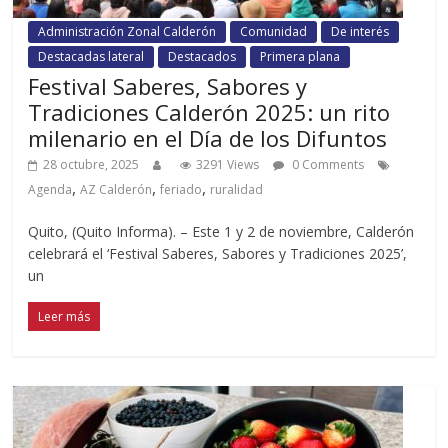
Administración Zonal Calderón
Comunidad
De interés
Destacadas lateral
Destacados
Primera plana
Festival Saberes, Sabores y
Tradiciones Calderón 2025: un rito
milenario en el Día de los Difuntos
28 octubre, 2025
3291 Views
0 Comments
,
,
,
Agenda
AZ Calderón
feriado
ruralidad
Quito, (Quito Informa). – Este 1 y 2 de noviembre, Calderón
celebrará el ‘Festival Saberes, Sabores y Tradiciones 2025’,
un
Leer más