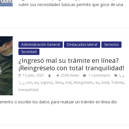
cubrir sus necesidades básicas permite que goce de una
Administración General
Destacadas lateral
Servicios
Sociedad
¿Ingresó mal su trámite en línea?
¡Reingréselo con total tranquilidad!
,
,
13 julio, 2021
2558 Views
1 comentario
!
¡
,
,
,
,
,
,
,
,
,
,
,
?
¿
con
en
ingreso
línea
mal
Reingréselo
Su
total
Trámite
tranquilidad
ento o escribir los datos para realizar un trámite en línea dio