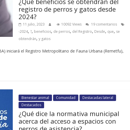
¿Qué beneficios se obtendrán del
registro de perros y gatos desde
2024?
11 julio, 2023
10092 Views
19 comentarios
,
,
,
,
,
,
,
-2024
?
beneficios
de perros
del Registro
Desde
que
se
,
obtendrán
y gatos
UBA) iniciará el Registro Metropolitano de Fauna Urbana (Remetfu),
Bienestar animal
Comunidad
Destacadas lateral
Destacados
¿Qué dice la normativa municipal
acerca del acceso a espacios con
perros de asistencia?