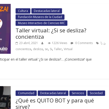
Cultura
Destacadas lateral
Fundación Museos de la Ciudad
Museo Interactivo de Ciencias MIC
Taller virtual: ¿Si se desliza?
concientiza
,
,
23 abril, 2021
1226 Views
0 Comments
?
¿
,
,
,
,
,
concientiza
desliza
se
Si
Taller
Virtual
cipar en el taller virtual ‘¿Si se desliza?… ¡Concientiza!’ que
Comunidad
Destacadas lateral
Servicios
Sociedad
¿Qué es QUITO BOT y para qué
sirve?