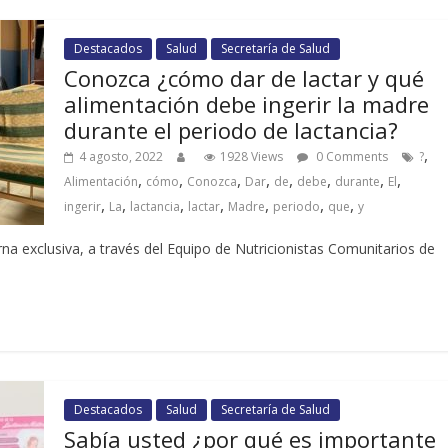
Destacados
Salud
Secretaría de Salud
Conozca ¿cómo dar de lactar y qué
alimentación debe ingerir la madre
durante el periodo de lactancia?
,
4 agosto, 2022
1928 Views
0 Comments
?
,
,
,
,
,
,
,
,
Alimentación
cómo
Conozca
Dar
de
debe
durante
El
,
,
,
,
,
,
,
ingerir
La
lactancia
lactar
Madre
periodo
que
y
na exclusiva, a través del Equipo de Nutricionistas Comunitarios de
Destacados
Salud
Secretaría de Salud
Sabía usted ¿por qué es importante