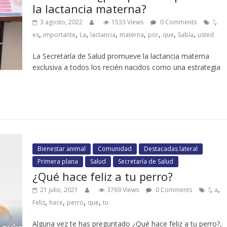
la lactancia materna?
,
3 agosto, 2022
1533 Views
0 Comments
?
,
,
,
,
,
,
,
,
es
importante
La
lactancia
materna
por
que
Sabía
usted
La Secretaría de Salud promueve la lactancia materna
exclusiva a todos los recién nacidos como una estrategia
Bienestar animal
Comunidad
Destacadas lateral
Primera plana
Salud
Secretaría de Salud
¿Qué hace feliz a tu perro?
,
,
21 julio, 2021
3769 Views
0 Comments
?
a
,
,
,
,
Feliz
hace
perro
que
tu
Alguna vez te has preguntado ¿Qué hace feliz a tu perro?,