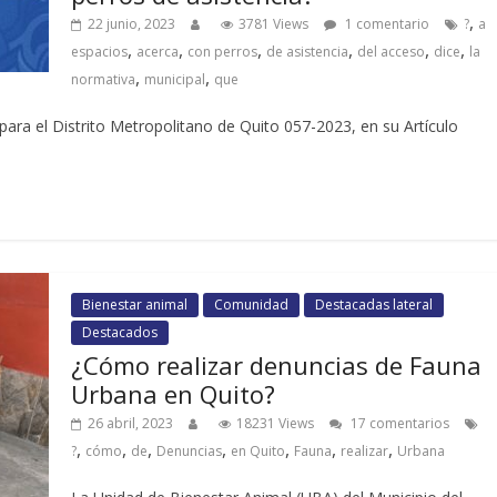
,
22 junio, 2023
3781 Views
1 comentario
?
a
,
,
,
,
,
,
espacios
acerca
con perros
de asistencia
del acceso
dice
la
,
,
normativa
municipal
que
ara el Distrito Metropolitano de Quito 057-2023, en su Artículo
Bienestar animal
Comunidad
Destacadas lateral
Destacados
¿Cómo realizar denuncias de Fauna
Urbana en Quito?
26 abril, 2023
18231 Views
17 comentarios
,
,
,
,
,
,
,
?
cómo
de
Denuncias
en Quito
Fauna
realizar
Urbana