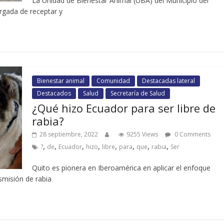
La Unidad de Bienestar Animal (UBA) del Municipio del
argada de receptar y
Bienestar animal
Comunidad
Destacadas lateral
Destacados
Salud
Secretaría de Salud
¿Qué hizo Ecuador para ser libre de
rabia?
28 septiembre, 2022
9255 Views
0 Comments
,
,
,
,
,
,
,
,
?
de
Ecuador
hizo
libre
para
que
rabia
Ser
Quito es pionera en Iberoamérica en aplicar el enfoque
smisión de rabia