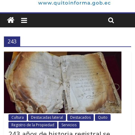
243
Cultura
Destacadas lateral
Destacados
Quito
Registro de la Propiedad
Servicios
243 años de historia registral se