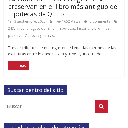
preservan en el libro más antiguo de
hipotecas de Quito
13 septiembre, 2023
1652 Views
0 Comments
,
,
,
,
,
,
,
,
,
,
243
años
antiguo
de
El
en
hipotecas
historia
Libro
más
,
,
,
preserva
Quito
registral
se
Tres escribanos se encargaron de llenar las razones de las
escrituras entre los años 1780 y 1789 Quito, 13 de
Leer más
Buscar dentro del sitio
Listado completo de categorías