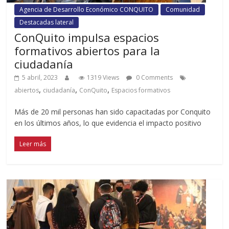
Agencia de Desarrollo Económico CONQUITO
Comunidad
Destacadas lateral
ConQuito impulsa espacios
formativos abiertos para la
ciudadanía
5 abril, 2023
1319 Views
0 Comments
,
,
,
abiertos
ciudadanía
ConQuito
Espacios formativos
Más de 20 mil personas han sido capacitadas por Conquito
en los últimos años, lo que evidencia el impacto positivo
Leer más