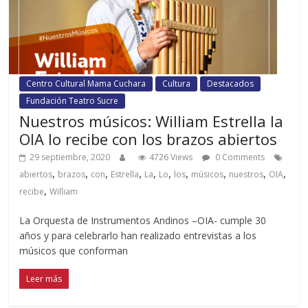
Centro Cultural Mama Cuchara
Cultura
Destacados
Fundación Teatro Sucre
Nuestros músicos: William Estrella la
OIA lo recibe con los brazos abiertos
29 septiembre, 2020
4726 Views
0 Comments
,
,
,
,
,
,
,
,
,
,
abiertos
brazos
con
Estrella
La
Lo
los
músicos
nuestros
OIA
,
recibe
William
La Orquesta de Instrumentos Andinos –OIA- cumple 30
años y para celebrarlo han realizado entrevistas a los
músicos que conforman
Leer más