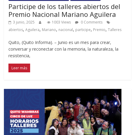
Participe de los talleres abiertos del
Premio Nacional Mariano Aguilera
3 junio, 2025
1003 Views
0 Comments
,
,
,
,
,
,
abiertos
Aguilera
Mariano
nacional
participe
Premio
Talleres
Quito, (Quito Informa). – Junio es un mes para crear,
conversar y reconectar con la memoria, la naturaleza, la
resistencia,
Leer más