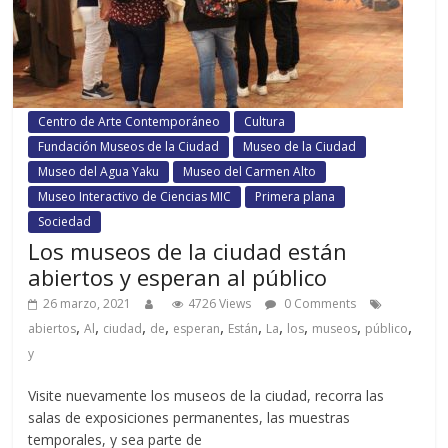
Centro de Arte Contemporáneo
Cultura
Fundación Museos de la Ciudad
Museo de la Ciudad
Museo del Agua Yaku
Museo del Carmen Alto
Museo Interactivo de Ciencias MIC
Primera plana
Sociedad
Los museos de la ciudad están
abiertos y esperan al público
26 marzo, 2021
4726 Views
0 Comments
,
,
,
,
,
,
,
,
,
,
abiertos
Al
ciudad
de
esperan
Están
La
los
museos
público
y
Visite nuevamente los museos de la ciudad, recorra las
salas de exposiciones permanentes, las muestras
temporales, y sea parte de