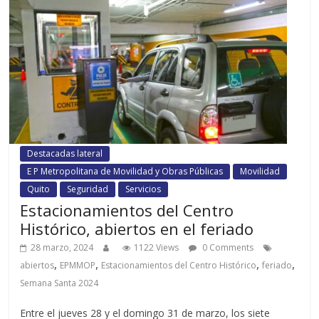
Destacadas lateral
E P Metropolitana de Movilidad y Obras Públicas
Movilidad
Quito
Seguridad
Servicios
Estacionamientos del Centro
Histórico, abiertos en el feriado
28 marzo, 2024
1122 Views
0 Comments
,
,
,
,
abiertos
EPMMOP
Estacionamientos del Centro Histórico
feriado
Semana Santa 2024
Entre el jueves 28 y el domingo 31 de marzo, los siete