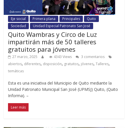
Eje social
Primera plana
Principales
Quito
Sociedad
Unidad Especial Patronato San José
Quito Wambras y Circo de Luz
impartirán más de 50 talleres
gratuitos para jóvenes
27 marzo, 2025
4343 Views
3 comentarios
,
,
,
,
,
,
abiertos
diferentes
disposición
gratuitos
jóvenes
Talleres
temáticas
Esta es una iniciativa del Municipio de Quito mediante la
Unidad Patronato Municipal San José (UPMSJ) Quito, (Quito
Informa). –
Leer más