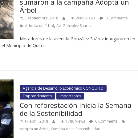
sumaron a la campaña Adopta un
Árbol
3 septiembre, 2018
2088 Views
0 Comments
,
Adopta un árbol
Av. González Suárez
Moradores de la avenida González Suárez inauguraron en
 el Municipio de Quito.
Agencia de Desarrollo Económico CONQUITO
Emprendimiento
Importantes
Con reforestación inicia la Semana
de la Sostenibilidad
17 abril, 2018
1786 Views
0 Comments
,
Adopta un árbol
Semana de la Sostenibilidad