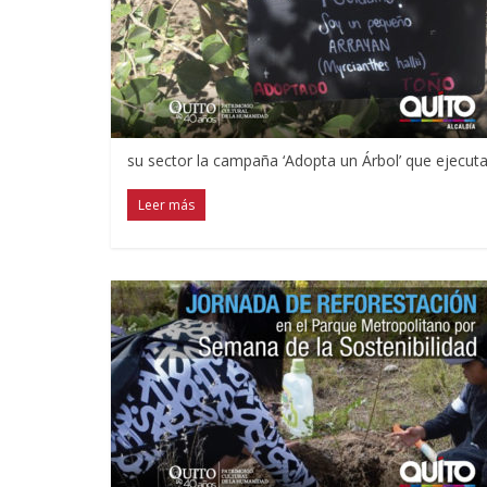
su sector la campaña ‘Adopta un Árbol’ que ejecuta
Leer más