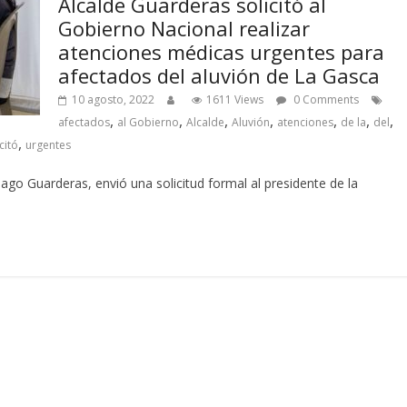
Alcalde Guarderas solicitó al
Gobierno Nacional realizar
atenciones médicas urgentes para
afectados del aluvión de La Gasca
10 agosto, 2022
1611 Views
0 Comments
,
,
,
,
,
,
,
afectados
al Gobierno
Alcalde
Aluvión
atenciones
de la
del
,
citó
urgentes
iago Guarderas, envió una solicitud formal al presidente de la