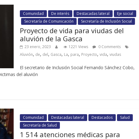
Comunidad
De interés
Destacadas lateral
Eje social
Secretaría de Comunicación
Secretaría de Inclusión Social
Proyecto de vida para viudas del
aluvión de la Gasca
23 enero, 2023
1221 Views
0 Comments
,
,
,
,
,
,
,
,
Aluvión
de
del
Gasca
La
para
Proyecto
vida
viudas
El secretario de Inclusión Social Fernando Sánchez Cobo,
ictimas del aluvión
Comunidad
Destacadas lateral
Destacados
Salud
Secretaría de Salud
1 514 atenciones médicas para