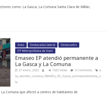
 sectores como: La Gasca, La Comuna Santa Clara de Millán,
Aseo
Destacadas lateral
Destacados
E P Metropolitana de Aseo
Emaseo EP atendió permanente a
La Gasca y La Comuna
27 enero, 2023
1025 Views
0 Comments
a
,
,
,
,
,
,
,
la
atendió
comuna
EMASEO
EP
Gasca
permanentemente
y
la
y La Comuna que afectó a cientos de habitantes de