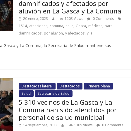
damnificados y afectados por
aluvión en La Gasca y La Comuna
20 enero, 2023
1203 Views
0 Comments
,
,
,
,
,
,
1514
atenciones
comuna
en la
Gasca
médicas
para
,
,
,
damnificados
por aluvión
y afectados
y la
 La Gasca y La Comuna, la Secretaría de Salud mantiene sus
Destacadas lateral
Destacados
Primera plana
Salud
Secretaría de Salud
5 310 vecinos de La Gasca y La
Comuna han sido atendidos por
personal de salud municipal
14 septiembre, 2022
1305 Views
0 Comments