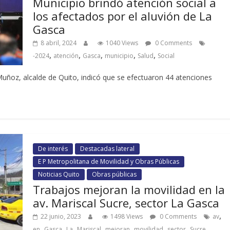
Municipio brindó atención social a
los afectados por el aluvión de La
Gasca
8 abril, 2024
1040 Views
0 Comments
,
,
,
,
,
-2024
atención
Gasca
municipio
Salud
Social
 Muñoz, alcalde de Quito, indicó que se efectuaron 44 atenciones
De interés
Destacadas lateral
E P Metropolitana de Movilidad y Obras Públicas
Noticias Quito
Obras públicas
Trabajos mejoran la movilidad en la
av. Mariscal Sucre, sector La Gasca
,
22 junio, 2023
1498 Views
0 Comments
av
,
,
,
,
,
,
,
,
en
Gasca
La
Mariscal
mejoran
movilidad
sector
Sucre