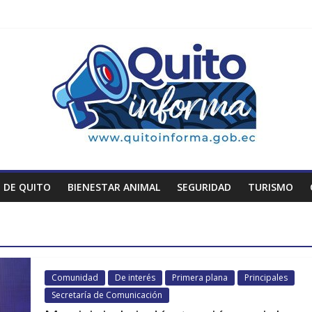
 DE QUITO
BIENESTAR ANIMAL
SEGURIDAD
TURISMO
Comunidad
De interés
Primera plana
Principales
Secretaría de Comunicación