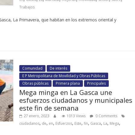
Trabajos
Gasca, La Primavera, que habitan en los extremos oriental y
Comunidad
De interés
E P Metropolitana de Movilidad y Obras Públicas
Obras públicas
Primera plana
Principales
Mega minga en La Gasca une
esfuerzos ciudadanos y municipales
este fin de semana
27 enero, 2023
1013 Views
0 Comments
,
,
,
,
,
,
,
,
,
ciudadanos
de
en
Esfuerzos
Este
fin
Gasca
La
Mega