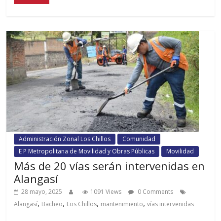
Administración Zonal Los Chillos
Comunidad
E P Metropolitana de Movilidad y Obras Públicas
Movilidad
Más de 20 vías serán intervenidas en
Alangasí
28 mayo, 2025
1091 Views
0 Comments
,
,
,
,
Alangasí
Bacheo
Los Chillos
mantenimiento
vías intervenidas