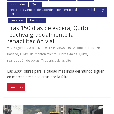
Principales
Quito
Secretaría General de Coordinación Territorial, Gobernabilidad y
Participación
Servicios
Territorio
Tras 150 días de espera, Quito
reactiva gradualmente la
rehabilitación vial
29 agosto, 2025
1645 Views
2 comentarios
,
,
,
,
,
Bacheo
EPMMOP
mantenimiento
Obras viales
Quito
,
reanudación de obras
Tras crisis de asfalto
Las 3.001 obras para la ciudad más linda del mundo siguen
en marcha pese a la crisis por la falta
Leer más