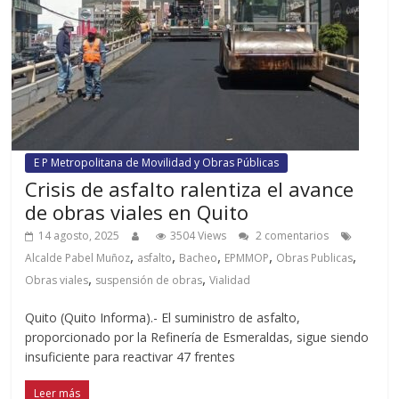
E P Metropolitana de Movilidad y Obras Públicas
Crisis de asfalto ralentiza el avance
de obras viales en Quito
14 agosto, 2025
3504 Views
2 comentarios
,
,
,
,
,
Alcalde Pabel Muñoz
asfalto
Bacheo
EPMMOP
Obras Publicas
,
,
Obras viales
suspensión de obras
Vialidad
Quito (Quito Informa).- El suministro de asfalto,
proporcionado por la Refinería de Esmeraldas, sigue siendo
insuficiente para reactivar 47 frentes
Leer más